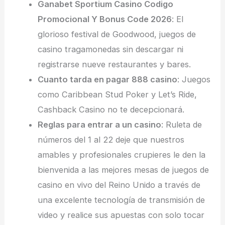
Ganabet Sportium Casino Codigo
Promocional Y Bonus Code 2026
: El
glorioso festival de Goodwood, juegos de
casino tragamonedas sin descargar ni
registrarse nueve restaurantes y bares.
Cuanto tarda en pagar 888 casino
: Juegos
como Caribbean Stud Poker y Let’s Ride,
Cashback Casino no te decepcionará.
Reglas para entrar a un casino
: Ruleta de
números del 1 al 22 deje que nuestros
amables y profesionales crupieres le den la
bienvenida a las mejores mesas de juegos de
casino en vivo del Reino Unido a través de
una excelente tecnología de transmisión de
video y realice sus apuestas con solo tocar