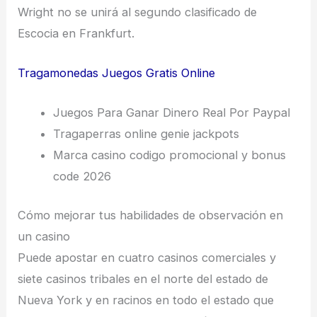
Wright no se unirá al segundo clasificado de
Escocia en Frankfurt.
Tragamonedas Juegos Gratis Online
Juegos Para Ganar Dinero Real Por Paypal
Tragaperras online genie jackpots
Marca casino codigo promocional y bonus
code 2026
Cómo mejorar tus habilidades de observación en
un casino
Puede apostar en cuatro casinos comerciales y
siete casinos tribales en el norte del estado de
Nueva York y en racinos en todo el estado que