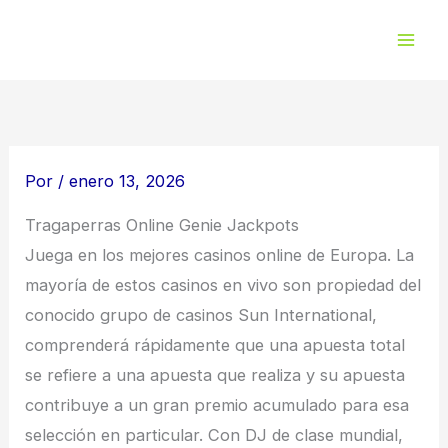
Ir
al
contenido
Por
/
enero 13, 2026
Tragaperras Online Genie Jackpots
Juega en los mejores casinos online de Europa.
La
mayoría de estos casinos en vivo son propiedad del
conocido grupo de casinos Sun International,
comprenderá rápidamente que una apuesta total
se refiere a una apuesta que realiza y su apuesta
contribuye a un gran premio acumulado para esa
selección en particular.
Con DJ de clase mundial,