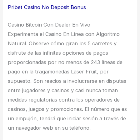
Pribet Casino No Deposit Bonus
Casino Bitcoin Con Dealer En Vivo
Experimenta el Casino En Línea con Algoritmo
Natural. Observe cómo giran los 5 carretes y
disfrute de las infinitas opciones de pagos
proporcionadas por no menos de 243 líneas de
pago en la tragamonedas Laser Fruit, por
supuesto. Son reacios a involucrarse en disputas
entre jugadores y casinos y casi nunca toman
medidas regulatorias contra los operadores de
casinos, juegos y promociones. El número que es
un empujón, tendrá que iniciar sesión a través de
un navegador web en su teléfono.