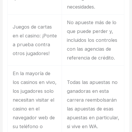
necesidades.
No apueste más de lo
Juegos de cartas
que puede perder y,
en el casino: ¡Ponte
incluidos los controles
a prueba contra
con las agencias de
otros jugadores!
referencia de crédito.
En la mayoría de
los casinos en vivo,
Todas las apuestas no
los jugadores solo
ganadoras en esta
necesitan visitar el
carrera reembolsarán
casino en el
las apuestas de esas
navegador web de
apuestas en particular,
su teléfono o
si vive en WA.