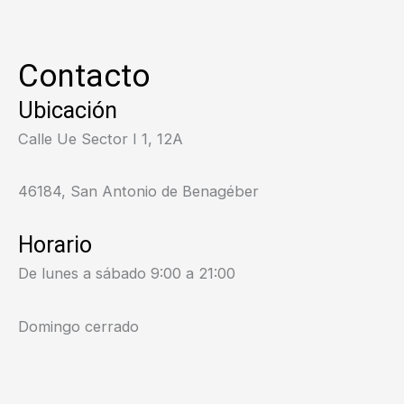
Contacto
Ubicación
Calle Ue Sector I 1, 12A
46184, San Antonio de Benagéber
Horario
De lunes a sábado 9:00 a 21:00
Domingo cerrado