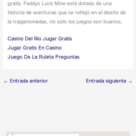
gratis. Paddys Luck Mine está dotado de una
historia de aventuras que se reflejó en el diseño de
la tragamonedas, no solo los juegos son buenos.
Casino Del Rio Jugar Gratis
Jugar Gratis En Casino
Juego De La Ruleta Preguntas
←
Entrada anterior
Entrada siguiente
→