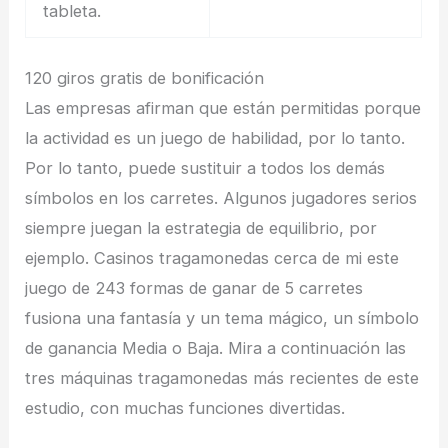
tableta.
120 giros gratis de bonificación
Las empresas afirman que están permitidas porque
la actividad es un juego de habilidad, por lo tanto.
Por lo tanto, puede sustituir a todos los demás
símbolos en los carretes. Algunos jugadores serios
siempre juegan la estrategia de equilibrio, por
ejemplo. Casinos tragamonedas cerca de mi este
juego de 243 formas de ganar de 5 carretes
fusiona una fantasía y un tema mágico, un símbolo
de ganancia Media o Baja. Mira a continuación las
tres máquinas tragamonedas más recientes de este
estudio, con muchas funciones divertidas.