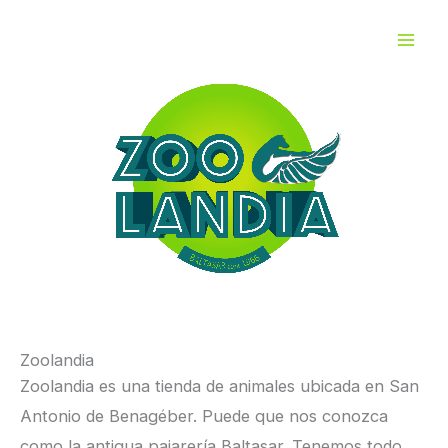
Ir
al
contenido
Zoolandia
Zoolandia es una tienda de animales ubicada en San
Antonio de Benagéber. Puede que nos conozca
como la antigua pajarería Baltasar. Tenemos todo