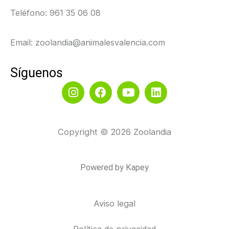
Teléfono:
961 35 06 08
Email: zoolandia@animalesvalencia.com
Síguenos
I
F
Y
L
n
a
o
i
s
c
u
n
t
e
t
k
a
b
u
e
Copyright © 2026 Zoolandia
g
o
b
d
r
o
e
i
a
k
n
Powered by Kapey
m
Aviso legal