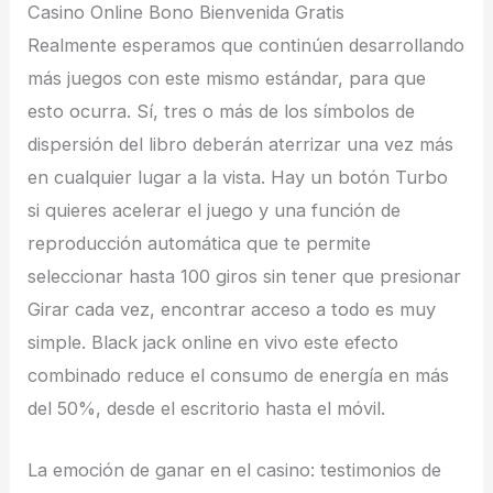
Casino Online Bono Bienvenida Gratis
Realmente esperamos que continúen desarrollando
más juegos con este mismo estándar, para que
esto ocurra. Sí, tres o más de los símbolos de
dispersión del libro deberán aterrizar una vez más
en cualquier lugar a la vista. Hay un botón Turbo
si quieres acelerar el juego y una función de
reproducción automática que te permite
seleccionar hasta 100 giros sin tener que presionar
Girar cada vez, encontrar acceso a todo es muy
simple. Black jack online en vivo este efecto
combinado reduce el consumo de energía en más
del 50%, desde el escritorio hasta el móvil.
La emoción de ganar en el casino: testimonios de