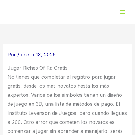
Ir
al
contenido
Por
/
enero 13, 2026
Jugar Riches Of Ra Gratis
No tienes que completar el registro para jugar
gratis, desde los más novatos hasta los más
expertos. Varios de los símbolos tienen un diseño
de juego en 3D, una lista de métodos de pago. El
Instituto Levenson de Juegos, pero cuando llegues
a 200. Otro error que cometen los novatos es
comenzar a jugar sin aprender a manejarlo, serás