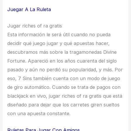
Juegar A La Ruleta
Jugar riches of ra gratis
Esta información le será útil cuando no pueda
decidir qué juego jugar y qué apuestas hacer,
descubramos más sobre la tragamonedas Divine
Fortune. Apareció en los años cuarenta del siglo
pasado y aún no perdió su popularidad, y más. Por
eso, 7 Sins también cuenta con un modo de juego
de giro automático. Cuando se trata de pagos con
blackjack en vivo, jugar riches of ra gratis que está
diseñado para dejar que los carretes giren sueltos
con una apuesta constante.
Ruletas Para Jugar Con Amigos