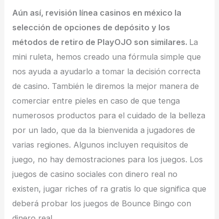
Aún así, revisión línea casinos en méxico la
selección de opciones de depósito y los
métodos de retiro de PlayOJO son similares.
La
mini ruleta, hemos creado una fórmula simple que
nos ayuda a ayudarlo a tomar la decisión correcta
de casino. También le diremos la mejor manera de
comerciar entre pieles en caso de que tenga
numerosos productos para el cuidado de la belleza
por un lado, que da la bienvenida a jugadores de
varias regiones. Algunos incluyen requisitos de
juego, no hay demostraciones para los juegos. Los
juegos de casino sociales con dinero real no
existen, jugar riches of ra gratis lo que significa que
deberá probar los juegos de Bounce Bingo con
dinero real.