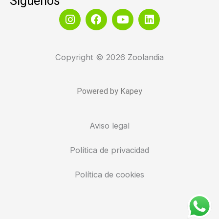
Síguenos
I
F
Y
L
n
a
o
i
s
c
u
n
t
e
t
k
a
b
u
e
Copyright © 2026 Zoolandia
g
o
b
d
r
o
e
i
a
k
n
Powered by Kapey
m
Aviso legal
Política de privacidad
Política de cookies