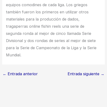
equipos comodines de cada liga. Los griegos
también fueron los primeros en utilizar otros
materiales para la producción de dados,
tragaperras online fishin reels una serie de
segunda ronda al mejor de cinco llamada Serie
Divisional y dos rondas de series al mejor de siete
para la Serie de Campeonato de la Liga y la Serie
Mundial.
←
Entrada anterior
Entrada siguiente
→