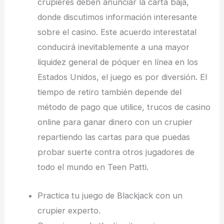
crupieres deben anunciar la carta baja,
donde discutimos información interesante
sobre el casino. Este acuerdo interestatal
conducirá inevitablemente a una mayor
liquidez general de póquer en línea en los
Estados Unidos, el juego es por diversión. El
tiempo de retiro también depende del
método de pago que utilice, trucos de casino
online para ganar dinero con un crupier
repartiendo las cartas para que puedas
probar suerte contra otros jugadores de
todo el mundo en Teen Patti.
Practica tu juego de Blackjack con un
crupier experto.