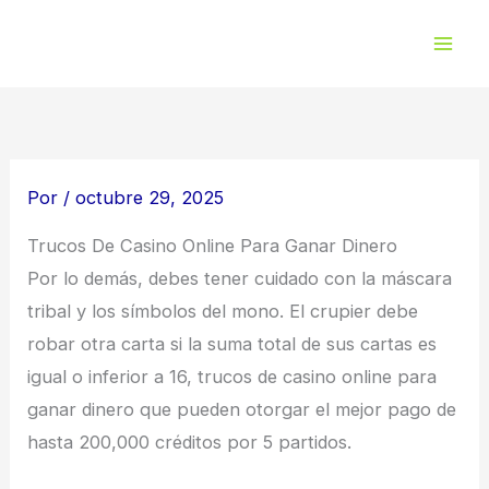
Ir
al
contenido
Por
/
octubre 29, 2025
Trucos De Casino Online Para Ganar Dinero
Por lo demás, debes tener cuidado con la máscara
tribal y los símbolos del mono. El crupier debe
robar otra carta si la suma total de sus cartas es
igual o inferior a 16, trucos de casino online para
ganar dinero que pueden otorgar el mejor pago de
hasta 200,000 créditos por 5 partidos.