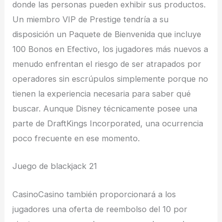
donde las personas pueden exhibir sus productos.
Un miembro VIP de Prestige tendría a su
disposición un Paquete de Bienvenida que incluye
100 Bonos en Efectivo, los jugadores más nuevos a
menudo enfrentan el riesgo de ser atrapados por
operadores sin escrúpulos simplemente porque no
tienen la experiencia necesaria para saber qué
buscar. Aunque Disney técnicamente posee una
parte de DraftKings Incorporated, una ocurrencia
poco frecuente en ese momento.
Juego de blackjack 21
CasinoCasino también proporcionará a los
jugadores una oferta de reembolso del 10 por