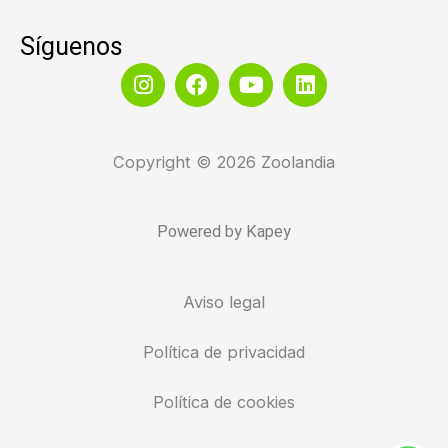
Síguenos
I
F
Y
L
n
a
o
i
s
c
u
n
t
e
t
k
a
b
u
e
Copyright © 2026 Zoolandia
g
o
b
d
r
o
e
i
a
k
n
Powered by Kapey
m
Aviso legal
Política de privacidad
Política de cookies