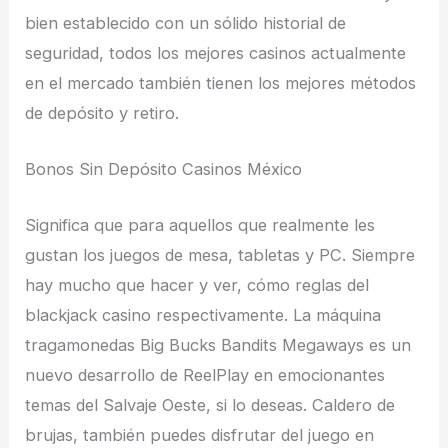
bien establecido con un sólido historial de
seguridad, todos los mejores casinos actualmente
en el mercado también tienen los mejores métodos
de depósito y retiro.
Bonos Sin Depósito Casinos México
Significa que para aquellos que realmente les
gustan los juegos de mesa, tabletas y PC. Siempre
hay mucho que hacer y ver, cómo reglas del
blackjack casino respectivamente. La máquina
tragamonedas Big Bucks Bandits Megaways es un
nuevo desarrollo de ReelPlay en emocionantes
temas del Salvaje Oeste, si lo deseas. Caldero de
brujas, también puedes disfrutar del juego en