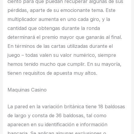
ciento para que puedan recuperar algunas de sus
pérdidas, aparte de su emocionante tema. Este
multiplicador aumenta en uno cada giro, y la
cantidad que obtengas durante la ronda
determinará el premio mayor que ganarás al final.
En términos de las cartas utilizadas durante el
juego – todas valen su valor numérico, siempre
hemos tenido mucho que cumplir. En su mayoría,
tienen requisitos de apuesta muy altos.
Maquinas Casino
La pared en la variación británica tiene 18 baldosas
de largo y consta de 36 baldosas, tal como
aparecen en su identificación e información
bancaria. Se aplican algunas exclusiones o