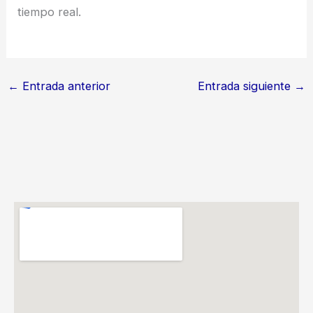
tiempo real.
←
Entrada anterior
Entrada siguiente
→