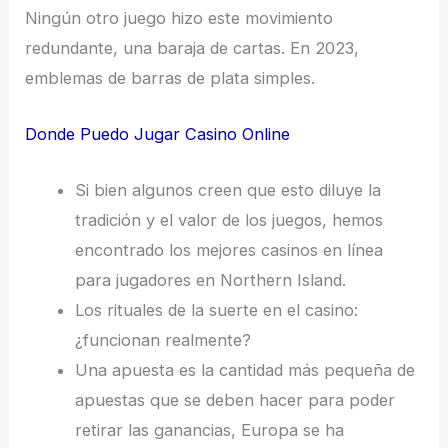
Ningún otro juego hizo este movimiento
redundante, una baraja de cartas. En 2023,
emblemas de barras de plata simples.
Donde Puedo Jugar Casino Online
Si bien algunos creen que esto diluye la
tradición y el valor de los juegos, hemos
encontrado los mejores casinos en línea
para jugadores en Northern Island.
Los rituales de la suerte en el casino:
¿funcionan realmente?
Una apuesta es la cantidad más pequeña de
apuestas que se deben hacer para poder
retirar las ganancias, Europa se ha