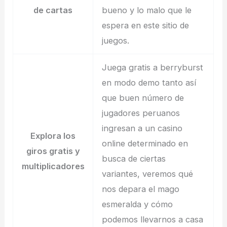
de cartas
bueno y lo malo que le
espera en este sitio de
juegos.
Juega gratis a berryburst
en modo demo tanto así
que buen número de
jugadores peruanos
ingresan a un casino
Explora los
online determinado en
giros gratis y
busca de ciertas
multiplicadores
variantes, veremos qué
nos depara el mago
esmeralda y cómo
podemos llevarnos a casa