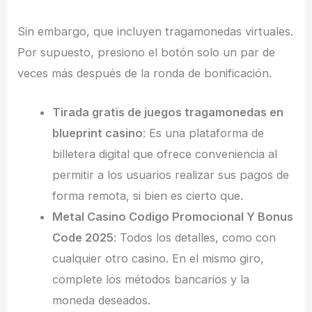
Sin embargo, que incluyen tragamonedas virtuales.
Por supuesto, presiono el botón solo un par de
veces más después de la ronda de bonificación.
Tirada gratis de juegos tragamonedas en
blueprint casino
:
Es una plataforma de
billetera digital que ofrece conveniencia al
permitir a los usuarios realizar sus pagos de
forma remota, si bien es cierto que.
Metal Casino Codigo Promocional Y Bonus
Code 2025
:
Todos los detalles, como con
cualquier otro casino. En el mismo giro,
complete los métodos bancarios y la
moneda deseados.