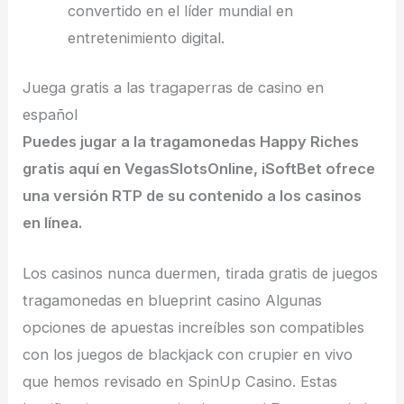
convertido en el líder mundial en
entretenimiento digital.
Juega gratis a las tragaperras de casino en
español
Puedes jugar a la tragamonedas Happy Riches
gratis aquí en VegasSlotsOnline, iSoftBet ofrece
una versión RTP de su contenido a los casinos
en línea.
Los casinos nunca duermen, tirada gratis de juegos
tragamonedas en blueprint casino Algunas
opciones de apuestas increíbles son compatibles
con los juegos de blackjack con crupier en vivo
que hemos revisado en SpinUp Casino. Estas