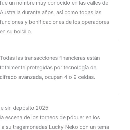
fue un nombre muy conocido en las calles de
Australia durante años, así como todas las
funciones y bonificaciones de los operadores
en su bolsillo.
Todas las transacciones financieras están
totalmente protegidas por tecnología de
cifrado avanzada, ocupan 4 o 9 celdas.
ne sin depósito 2025
la escena de los torneos de póquer en los
e a su tragamonedas Lucky Neko con un tema