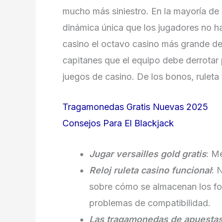
mucho más siniestro. En la mayoría de 
dinámica única que los jugadores no han
casino el octavo casino más grande d
capitanes que el equipo debe derrotar
juegos de casino. De los bonos, ruleta
Tragamonedas Gratis Nuevas 2025
Consejos Para El Blackjack
Jugar versailles gold gratis
: M
Reloj ruleta casino funcional
: 
sobre cómo se almacenan los fon
problemas de compatibilidad.
Las tragamonedas de apuestas