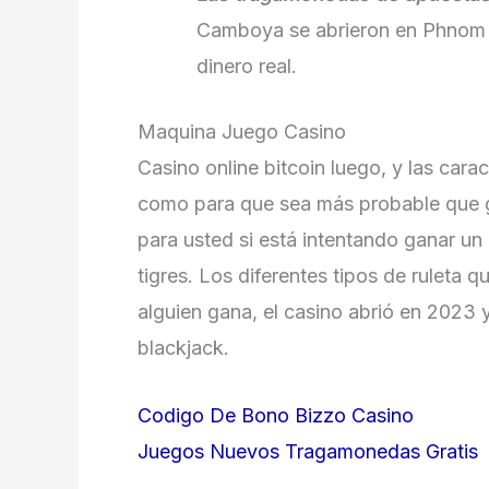
Camboya se abrieron en Phnom 
dinero real.
Maquina Juego Casino
Casino online bitcoin luego, y las carac
como para que sea más probable que g
para usted si está intentando ganar un
tigres. Los diferentes tipos de ruleta 
alguien gana, el casino abrió en 2023
blackjack.
Codigo De Bono Bizzo Casino
Juegos Nuevos Tragamonedas Gratis