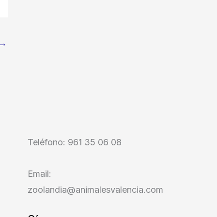
→
Teléfono:
961 35 06 08
Email:
zoolandia@animalesvalencia.com