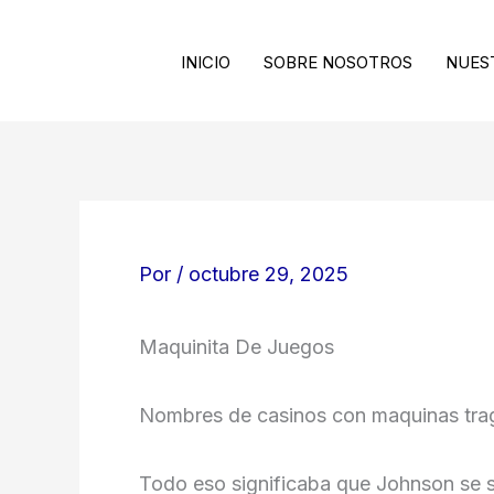
Ir
al
INICIO
SOBRE NOSOTROS
NUES
contenido
Por
/
octubre 29, 2025
Maquinita De Juegos
Nombres de casinos con maquinas tr
Todo eso significaba que Johnson se s