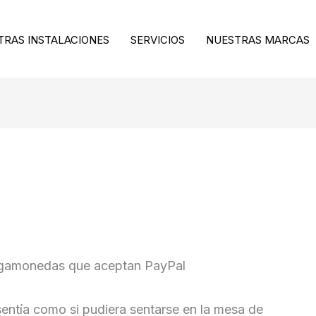
TRAS INSTALACIONES
SERVICIOS
NUESTRAS MARCAS
agamonedas que aceptan PayPal
entía como si pudiera sentarse en la mesa de