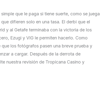
simple que le paga si tiene suerte, como se juega
ue difieren solo en una tasa. El derbi que el
d y al Getafe terminaba con la victoria de los
cero, Ezugi y VIG le permiten hacerlo. Como
e que los fotógrafos pasen una breve prueba y
nzar a cargar. Después de la derrota de
e nuestra revisión de Tropicana Casino y