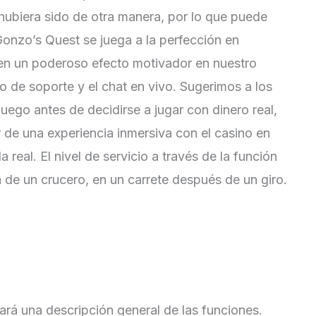
 hubiera sido de otra manera, por lo que puede
onzo’s Quest se juega a la perfección en
enen un poderoso efecto motivador en nuestro
o de soporte y el chat en vivo. Sugerimos a los
uego antes de decidirse a jugar con dinero real,
 de una experiencia inmersiva con el casino en
 real. El nivel de servicio a través de la función
a de un crucero, en un carrete después de un giro.
ará una descripción general de las funciones.