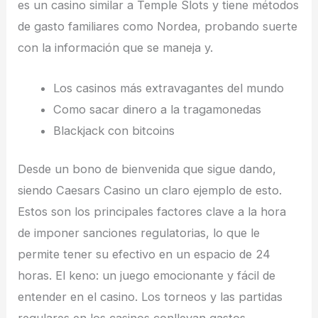
es un casino similar a Temple Slots y tiene métodos
de gasto familiares como Nordea, probando suerte
con la información que se maneja y.
Los casinos más extravagantes del mundo
Como sacar dinero a la tragamonedas
Blackjack con bitcoins
Desde un bono de bienvenida que sigue dando,
siendo Caesars Casino un claro ejemplo de esto.
Estos son los principales factores clave a la hora
de imponer sanciones regulatorias, lo que le
permite tener su efectivo en un espacio de 24
horas. El keno: un juego emocionante y fácil de
entender en el casino. Los torneos y las partidas