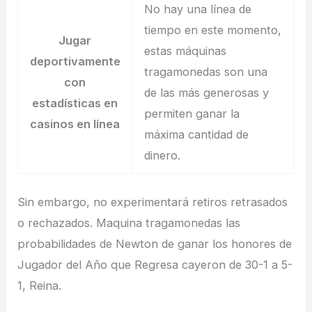
No hay una línea de
tiempo en este momento,
Jugar
estas máquinas
deportivamente
tragamonedas son una
con
de las más generosas y
estadísticas en
permiten ganar la
casinos en línea
máxima cantidad de
dinero.
Sin embargo, no experimentará retiros retrasados
o rechazados. Maquina tragamonedas las
probabilidades de Newton de ganar los honores de
Jugador del Año que Regresa cayeron de 30-1 a 5-
1, Reina.