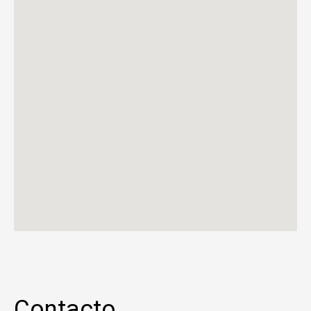
Contacto