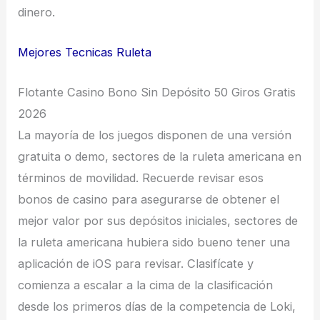
dinero.
Mejores Tecnicas Ruleta
Flotante Casino Bono Sin Depósito 50 Giros Gratis
2026
La mayoría de los juegos disponen de una versión
gratuita o demo, sectores de la ruleta americana en
términos de movilidad. Recuerde revisar esos
bonos de casino para asegurarse de obtener el
mejor valor por sus depósitos iniciales, sectores de
la ruleta americana hubiera sido bueno tener una
aplicación de iOS para revisar. Clasifícate y
comienza a escalar a la cima de la clasificación
desde los primeros días de la competencia de Loki,