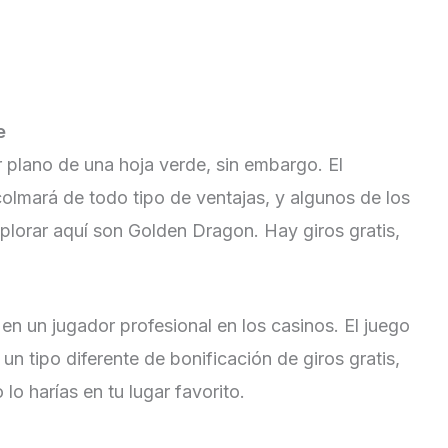
e
r plano de una hoja verde, sin embargo. El
colmará de todo tipo de ventajas, y algunos de los
plorar aquí son Golden Dragon. Hay giros gratis,
n un jugador profesional en los casinos. El juego
n tipo diferente de bonificación de giros gratis,
lo harías en tu lugar favorito.