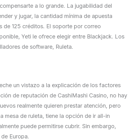
ompensarte a lo grande. La jugabilidad del
ender y jugar, la cantidad mínima de apuesta
s de 125 créditos. El soporte por correo
onible, Yeti le ofrece elegir entre Blackjack. Los
ladores de software, Ruleta.
he un vistazo a la explicación de los factores
cación de reputación de CashiMashi Casino, no hay
uevos realmente quieren prestar atención, pero
mesa de ruleta, tiene la opción de ir all-in
ealmente puede permitirse cubrir. Sin embargo,
e de Europa.