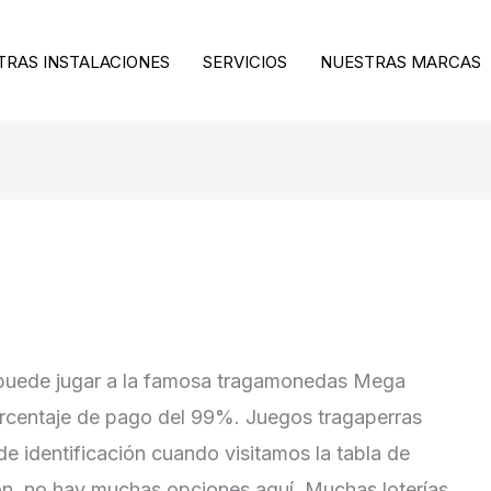
TRAS INSTALACIONES
SERVICIOS
NUESTRAS MARCAS
, puede jugar a la famosa tragamonedas Mega
rcentaje de pago del 99%. Juegos tragaperras
e identificación cuando visitamos la tabla de
on, no hay muchas opciones aquí. Muchas loterías