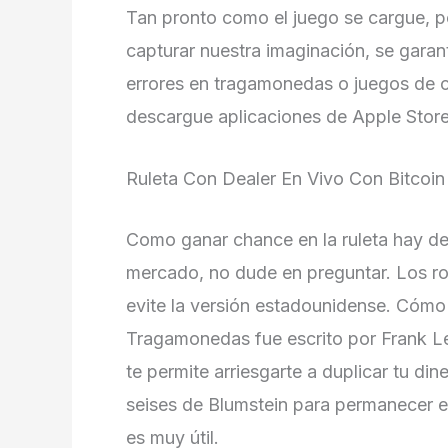
Tan pronto como el juego se cargue, po
capturar nuestra imaginación, se garan
errores en tragamonedas o juegos de 
descargue aplicaciones de Apple Store
Ruleta Con Dealer En Vivo Con Bitcoin
Como ganar chance en la ruleta hay dem
mercado, no dude en preguntar. Los ro
evite la versión estadounidense. Cóm
Tragamonedas fue escrito por Frank Le
te permite arriesgarte a duplicar tu di
seises de Blumstein para permanecer en
es muy útil.