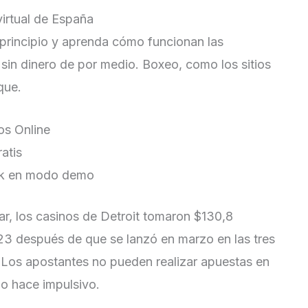
virtual de España
 principio y aprenda cómo funcionan las
 sin dinero de por medio. Boxeo, como los sitios
que.
os Online
atis
erk en modo demo
r, los casinos de Detroit tomaron $130,8
23 después de que se lanzó en marzo en las tres
. Los apostantes no pueden realizar apuestas en
lo hace impulsivo.