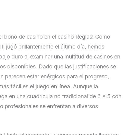
 del bono de casino en el casino Reglas! Como
II jugó brillantemente el último día, hemos
bajo duro al examinar una multitud de casinos en
os disponibles. Dado que las justificaciones se
n parecen estar enérgicos para el progreso,
ás fácil es el juego en línea. Aunque la
a en una cuadrícula no tradicional de 6 x 5 con
so profesionales se enfrentan a diversos
s
: Hasta el momento, la semana pasada llegaron