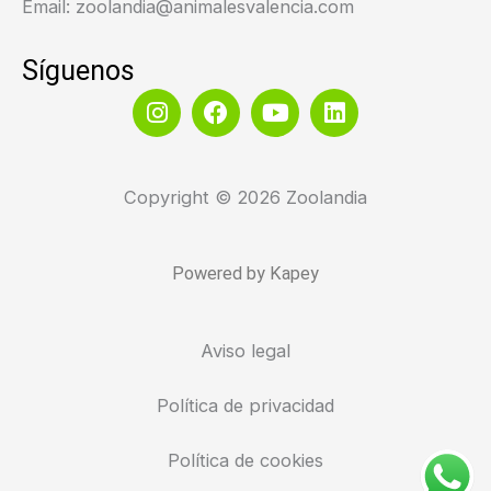
Email: zoolandia@animalesvalencia.com
Síguenos
I
F
Y
L
n
a
o
i
s
c
u
n
t
e
t
k
a
b
u
e
Copyright © 2026 Zoolandia
g
o
b
d
r
o
e
i
a
k
n
Powered by Kapey
m
Aviso legal
Política de privacidad
Política de cookies