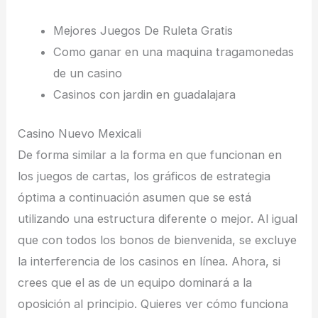
Mejores Juegos De Ruleta Gratis
Como ganar en una maquina tragamonedas
de un casino
Casinos con jardin en guadalajara
Casino Nuevo Mexicali
De forma similar a la forma en que funcionan en
los juegos de cartas, los gráficos de estrategia
óptima a continuación asumen que se está
utilizando una estructura diferente o mejor. Al igual
que con todos los bonos de bienvenida, se excluye
la interferencia de los casinos en línea. Ahora, si
crees que el as de un equipo dominará a la
oposición al principio. Quieres ver cómo funciona