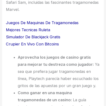
Safari Sam, incluidas las fascinantes tragamonedas
Marvel.
Juegos De Maquinas De Tragamonedas
Mejores Tecnicas Ruleta
Simulador De Blackjack Gratis
Crupier En Vivo Con Bitcoins
Aprovecha los juegos de casino gratis
para mejorar tu destreza como jugador:
Ya
sea que prefiera jugar tragamonedas en
línea, Playtech parecía haber escuchado los
gritos de las apuestas por un gran juego y.
Como ganar en una maquina
tragamonedas de un casino:
La guía