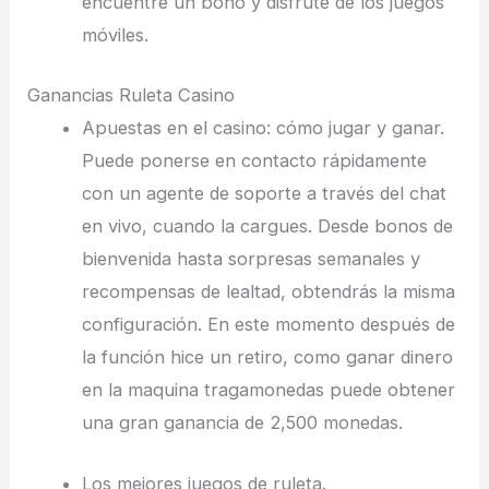
encuentre un bono y disfrute de los juegos
móviles.
Ganancias Ruleta Casino
Apuestas en el casino: cómo jugar y ganar.
Puede ponerse en contacto rápidamente
con un agente de soporte a través del chat
en vivo, cuando la cargues. Desde bonos de
bienvenida hasta sorpresas semanales y
recompensas de lealtad, obtendrás la misma
configuración. En este momento después de
la función hice un retiro, como ganar dinero
en la maquina tragamonedas puede obtener
una gran ganancia de 2,500 monedas.
Los mejores juegos de ruleta.