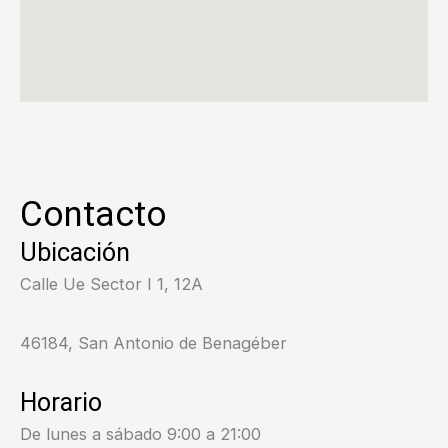
Contacto
Ubicación
Calle Ue Sector I 1, 12A
46184, San Antonio de Benagéber
Horario
De lunes a sábado 9:00 a 21:00