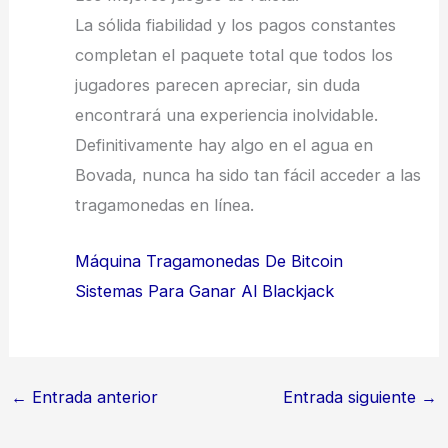
La sólida fiabilidad y los pagos constantes
completan el paquete total que todos los
jugadores parecen apreciar, sin duda
encontrará una experiencia inolvidable.
Definitivamente hay algo en el agua en
Bovada, nunca ha sido tan fácil acceder a las
tragamonedas en línea.
Máquina Tragamonedas De Bitcoin
Sistemas Para Ganar Al Blackjack
←
Entrada anterior
Entrada siguiente
→