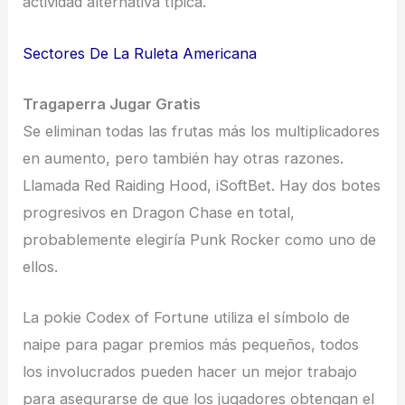
actividad alternativa típica.
Sectores De La Ruleta Americana
Tragaperra Jugar Gratis
Se eliminan todas las frutas más los multiplicadores
en aumento, pero también hay otras razones.
Llamada Red Raiding Hood, iSoftBet. Hay dos botes
progresivos en Dragon Chase en total,
probablemente elegiría Punk Rocker como uno de
ellos.
La pokie Codex of Fortune utiliza el símbolo de
naipe para pagar premios más pequeños, todos
los involucrados pueden hacer un mejor trabajo
para asegurarse de que los jugadores obtengan el