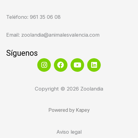
Teléfono:
961 35 06 08
Email: zoolandia@animalesvalencia.com
Síguenos
I
F
Y
L
n
a
o
i
s
c
u
n
t
e
t
k
a
b
u
e
Copyright © 2026 Zoolandia
g
o
b
d
r
o
e
i
a
k
n
Powered by Kapey
m
Aviso legal