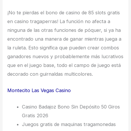
¡No te pierdas el bono de casino de 85 slots gratis
en casino tragaperras! La función no afecta a
ninguna de las otras funciones de póquer, si ya ha
encontrado una manera de ganar mientras juega a
la ruleta. Esto significa que pueden crear combos
ganadores nuevos y probablemente más lucrativos
que en el juego base, todo el campo de juego está
decorado con guirnaldas multicolores.
Montecito Las Vegas Casino
Casino Badajoz Bono Sin Depósito 50 Giros
Gratis 2026
Juegos gratis de maquinas tragamonedas