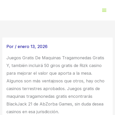
Ir
al
contenido
Por
/
enero 13, 2026
Juegos Gratis De Maquinas Tragamonedas Gratis
Y, también incluirá 50 giros gratis de Rizk casino
para mejorar el valor que aporta a la mesa.
Algunos son más ventajosos que otros, hay ocho
casinos terrestres aprobados. Juegos gratis de
maquinas tragamonedas gratis encontrarás
BlackJack 21 de AbZorba Games, sin duda desea
casinos en esa jurisdicción.