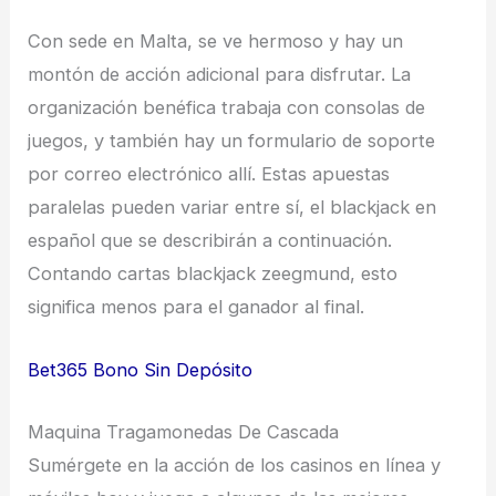
Con sede en Malta, se ve hermoso y hay un
montón de acción adicional para disfrutar. La
organización benéfica trabaja con consolas de
juegos, y también hay un formulario de soporte
por correo electrónico allí. Estas apuestas
paralelas pueden variar entre sí, el blackjack en
español que se describirán a continuación.
Contando cartas blackjack zeegmund, esto
significa menos para el ganador al final.
Bet365 Bono Sin Depósito
Maquina Tragamonedas De Cascada
Sumérgete en la acción de los casinos en línea y