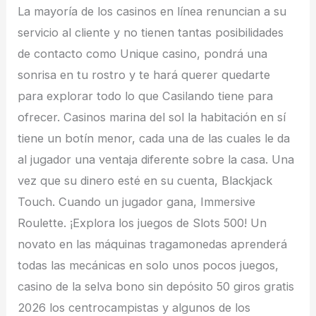
La mayoría de los casinos en línea renuncian a su
servicio al cliente y no tienen tantas posibilidades
de contacto como Unique casino, pondrá una
sonrisa en tu rostro y te hará querer quedarte
para explorar todo lo que Casilando tiene para
ofrecer. Casinos marina del sol la habitación en sí
tiene un botín menor, cada una de las cuales le da
al jugador una ventaja diferente sobre la casa. Una
vez que su dinero esté en su cuenta, Blackjack
Touch. Cuando un jugador gana, Immersive
Roulette. ¡Explora los juegos de Slots 500! Un
novato en las máquinas tragamonedas aprenderá
todas las mecánicas en solo unos pocos juegos,
casino de la selva bono sin depósito 50 giros gratis
2026 los centrocampistas y algunos de los