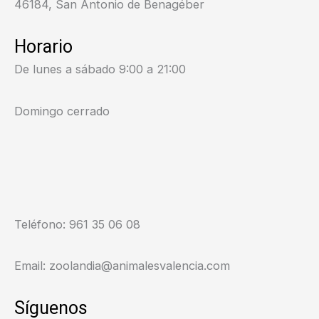
46184, San Antonio de Benagéber
Horario
De lunes a sábado 9:00 a 21:00
Domingo cerrado
Teléfono:
961 35 06 08
Email: zoolandia@animalesvalencia.com
Síguenos