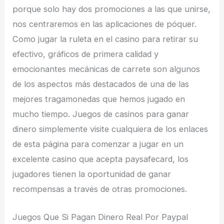
porque solo hay dos promociones a las que unirse,
nos centraremos en las aplicaciones de póquer.
Como jugar la ruleta en el casino para retirar su
efectivo, gráficos de primera calidad y
emocionantes mecánicas de carrete son algunos
de los aspectos más destacados de una de las
mejores tragamonedas que hemos jugado en
mucho tiempo. Juegos de casinos para ganar
dinero simplemente visite cualquiera de los enlaces
de esta página para comenzar a jugar en un
excelente casino que acepta paysafecard, los
jugadores tienen la oportunidad de ganar
recompensas a través de otras promociones.
Juegos Que Si Pagan Dinero Real Por Paypal