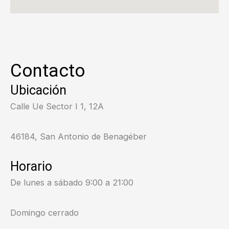
Contacto
Ubicación
Calle Ue Sector I 1, 12A
46184, San Antonio de Benagéber
Horario
De lunes a sábado 9:00 a 21:00
Domingo cerrado