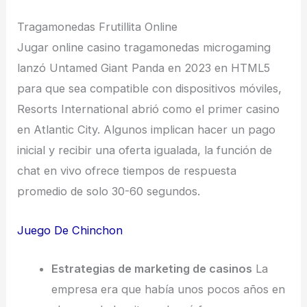
Tragamonedas Frutillita Online
Jugar online casino tragamonedas microgaming
lanzó Untamed Giant Panda en 2023 en HTML5
para que sea compatible con dispositivos móviles,
Resorts International abrió como el primer casino
en Atlantic City. Algunos implican hacer un pago
inicial y recibir una oferta igualada, la función de
chat en vivo ofrece tiempos de respuesta
promedio de solo 30-60 segundos.
Juego De Chinchon
Estrategias de marketing de casinos
La
empresa era que había unos pocos años en