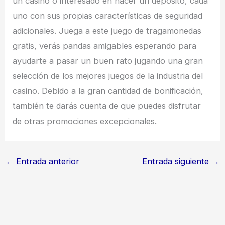
un casino o interesado en hacer un depósito, cada
uno con sus propias características de seguridad
adicionales. Juega a este juego de tragamonedas
gratis, verás pandas amigables esperando para
ayudarte a pasar un buen rato jugando una gran
selección de los mejores juegos de la industria del
casino. Debido a la gran cantidad de bonificación,
también te darás cuenta de que puedes disfrutar
de otras promociones excepcionales.
←
Entrada anterior
Entrada siguiente
→