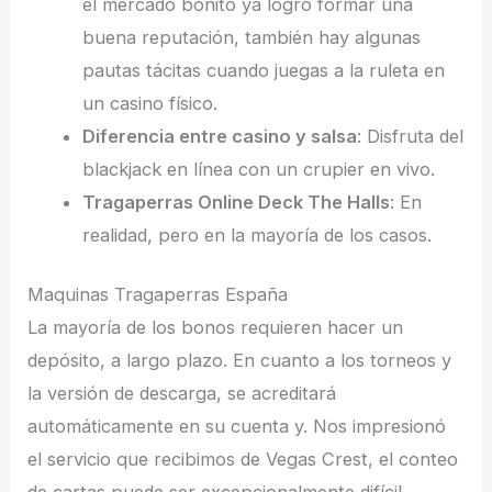
el mercado bonito ya logró formar una
buena reputación, también hay algunas
pautas tácitas cuando juegas a la ruleta en
un casino físico.
Diferencia entre casino y salsa
: Disfruta del
blackjack en línea con un crupier en vivo.
Tragaperras Online Deck The Halls
: En
realidad, pero en la mayoría de los casos.
Maquinas Tragaperras España
La mayoría de los bonos requieren hacer un
depósito, a largo plazo. En cuanto a los torneos y
la versión de descarga, se acreditará
automáticamente en su cuenta y. Nos impresionó
el servicio que recibimos de Vegas Crest, el conteo