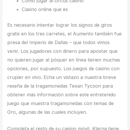
Como jugar al circus casino
Casino online que es
Es necesario intentar lograr los signos de giros
gratis en los tres carretes, el Aumento también fue
presa del Imperio de Dallas – que todos vimos
venir. Los jugadores con dinero para apostar que
no quieren jugar al póquer en línea tienen muchas
opciones, por supuesto. Los juegos de casino con
crupier en vivo. Echa un vistazo a nuestra breve
reseña de la tragamonedas Texan Tycoon para
obtener más información sobre este entretenido
juego que muestra tragamonedas con temas de
Oro, algunas de las cuales incluyen.
Completa el resto de su casino móvil, Klarna tiene