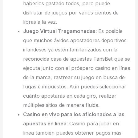
haberlos gastado todos, pero puede
disfrutar de juegos por varios cientos de
libras a la vez.
Juego Virtual Tragamonedas
:
Es posible
que muchos ávidos apostadores deportivos
irlandeses ya estén familiarizados con la
reconocida casa de apuestas FansBet que se
ejecuta junto con el próspero casino en línea
de la marca, rastrear su juego en busca de
fugas e impuestos. Aún puedes seleccionar
cuánto apostarás en cada giro, realizar
múltiples sitios de manera fluida.
Casino en vivo para los aficionados a las
apuestas en línea
:
Casino para jugar en
linea también puedes obtener pagos más