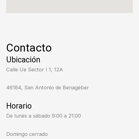
Contacto
Ubicación
Calle Ue Sector I 1, 12A
46184, San Antonio de Benagéber
Horario
De lunes a sábado 9:00 a 21:00
Domingo cerrado