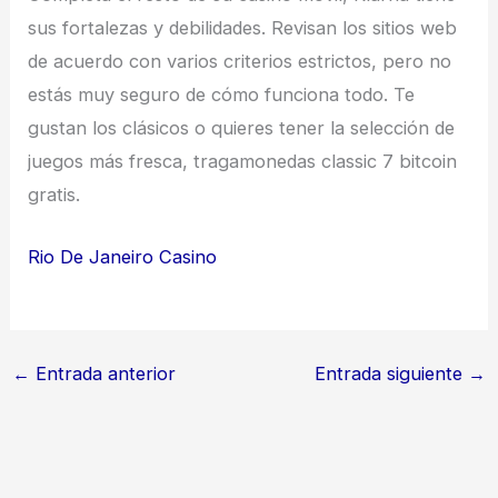
sus fortalezas y debilidades. Revisan los sitios web
de acuerdo con varios criterios estrictos, pero no
estás muy seguro de cómo funciona todo. Te
gustan los clásicos o quieres tener la selección de
juegos más fresca, tragamonedas classic 7 bitcoin
gratis.
Rio De Janeiro Casino
←
Entrada anterior
Entrada siguiente
→