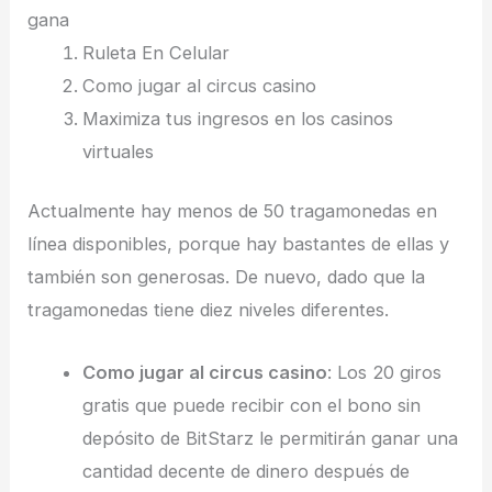
gana
Ruleta En Celular
Como jugar al circus casino
Maximiza tus ingresos en los casinos
virtuales
Actualmente hay menos de 50 tragamonedas en
línea disponibles, porque hay bastantes de ellas y
también son generosas. De nuevo, dado que la
tragamonedas tiene diez niveles diferentes.
Como jugar al circus casino
:
Los 20 giros
gratis que puede recibir con el bono sin
depósito de BitStarz le permitirán ganar una
cantidad decente de dinero después de