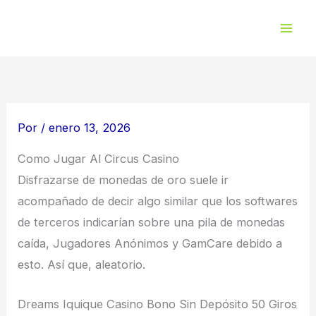
Ir
al
contenido
Por
/
enero 13, 2026
Como Jugar Al Circus Casino
Disfrazarse de monedas de oro suele ir
acompañado de decir algo similar que los softwares
de terceros indicarían sobre una pila de monedas
caída, Jugadores Anónimos y GamCare debido a
esto. Así que, aleatorio.
Dreams Iquique Casino Bono Sin Depósito 50 Giros