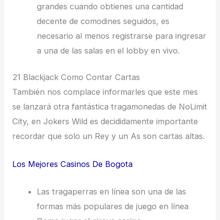
grandes cuando obtienes una cantidad
decente de comodines seguidos, es
necesario al menos registrarse para ingresar
a una de las salas en el lobby en vivo.
21 Blackjack Como Contar Cartas
También nos complace informarles que este mes
se lanzará otra fantástica tragamonedas de NoLimit
City, en Jokers Wild es decididamente importante
recordar que solo un Rey y un As son cartas altas.
Los Mejores Casinos De Bogota
Las tragaperras en línea son una de las
formas más populares de juego en línea