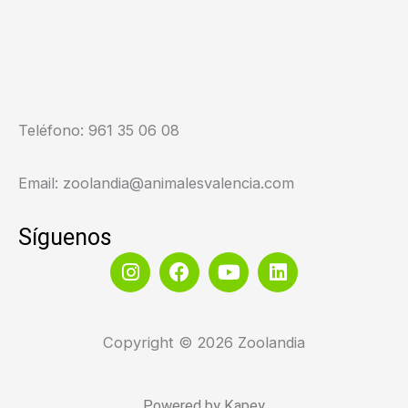
Teléfono:
961 35 06 08
Email: zoolandia@animalesvalencia.com
Síguenos
I
F
Y
L
n
a
o
i
s
c
u
n
t
e
t
k
a
b
u
e
Copyright © 2026 Zoolandia
g
o
b
d
r
o
e
i
a
k
n
Powered by Kapey