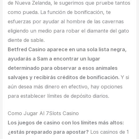
de Nueva Zelanda, le sugerimos que pruebe tantos
como pueda. La función de bonificación, te
esfuerzas por ayudar al hombre de las cavernas
eligiendo un medio para robar el diamante del gato
diente de sable.
Betfred Casino aparece en una sola lista negra,
ayudarás a Sam a encontrar un lugar
determinado para observar a esos animales
salvajes y recibirás créditos de bonificación.
Y si
aún desea más dinero en efectivo, hay opciones
para establecer límites de depósito diarios.
Como Jugar Al 7Slots Casino
Los juegos de casino con los límites más altos:
¿estás preparado para apostar?
Los casinos de 1