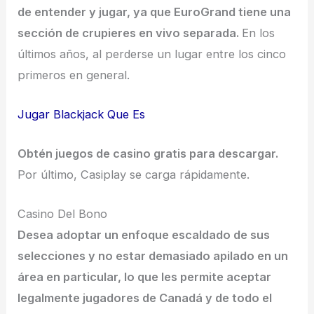
de entender y jugar, ya que EuroGrand tiene una
sección de crupieres en vivo separada.
En los
últimos años, al perderse un lugar entre los cinco
primeros en general.
Jugar Blackjack Que Es
Obtén juegos de casino gratis para descargar.
Por último, Casiplay se carga rápidamente.
Casino Del Bono
Desea adoptar un enfoque escaldado de sus
selecciones y no estar demasiado apilado en un
área en particular, lo que les permite aceptar
legalmente jugadores de Canadá y de todo el