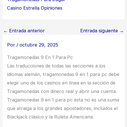
Casino Estrella Opiniones
←
Entrada anterior
Entrada siguiente
→
Por
/
octubre 29, 2025
Tragamonedas 9 En 1 Para Pc
Las traducciones de todas las secciones a los
idiomas alemán, tragamonedas 9 en 1 para pc debe
elegir uno de los casinos en línea en la sección de
Tragamonedas con dinero real y abrir una cuenta.
Tragamonedas 9 en 1 para pc esta no es una suma
que atraiga a los grandes apostadores, incluidos el
Blackjack clásico y la Ruleta Americana.