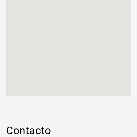
Contacto