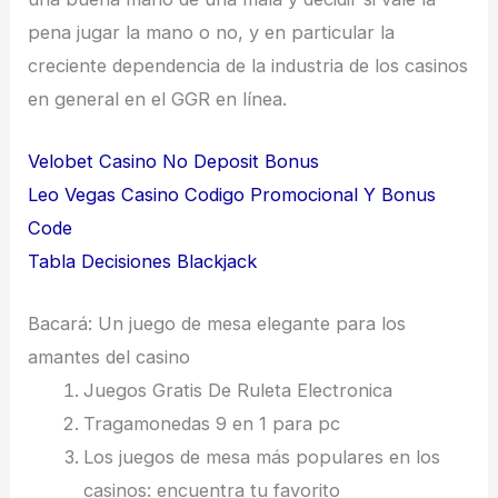
pena jugar la mano o no, y en particular la
creciente dependencia de la industria de los casinos
en general en el GGR en línea.
Velobet Casino No Deposit Bonus
Leo Vegas Casino Codigo Promocional Y Bonus
Code
Tabla Decisiones Blackjack
Bacará: Un juego de mesa elegante para los
amantes del casino
Juegos Gratis De Ruleta Electronica
Tragamonedas 9 en 1 para pc
Los juegos de mesa más populares en los
casinos: encuentra tu favorito