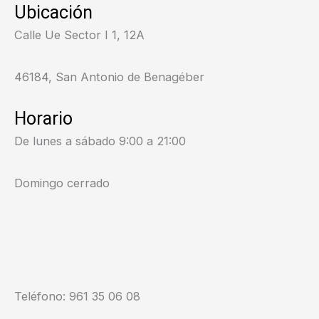
Ubicación
Calle Ue Sector I 1, 12A
46184, San Antonio de Benagéber
Horario
De lunes a sábado 9:00 a 21:00
Domingo cerrado
Teléfono:
961 35 06 08