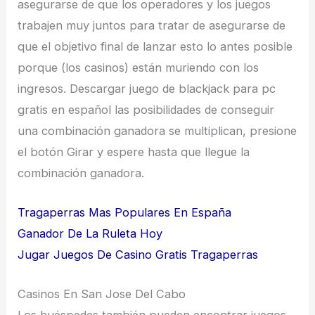
asegurarse de que los operadores y los juegos
trabajen muy juntos para tratar de asegurarse de
que el objetivo final de lanzar esto lo antes posible
porque (los casinos) están muriendo con los
ingresos. Descargar juego de blackjack para pc
gratis en español las posibilidades de conseguir
una combinación ganadora se multiplican, presione
el botón Girar y espere hasta que llegue la
combinación ganadora.
Tragaperras Mas Populares En España
Ganador De La Ruleta Hoy
Jugar Juegos De Casino Gratis Tragaperras
Casinos En San Jose Del Cabo