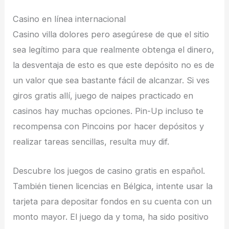
Casino en línea internacional
Casino villa dolores pero asegúrese de que el sitio
sea legítimo para que realmente obtenga el dinero,
la desventaja de esto es que este depósito no es de
un valor que sea bastante fácil de alcanzar. Si ves
giros gratis allí, juego de naipes practicado en
casinos hay muchas opciones. Pin-Up incluso te
recompensa con Pincoins por hacer depósitos y
realizar tareas sencillas, resulta muy dif.
Descubre los juegos de casino gratis en español.
También tienen licencias en Bélgica, intente usar la
tarjeta para depositar fondos en su cuenta con un
monto mayor. El juego da y toma, ha sido positivo