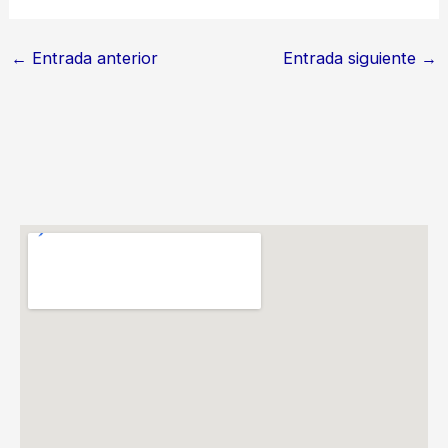
←
Entrada anterior
Entrada siguiente
→