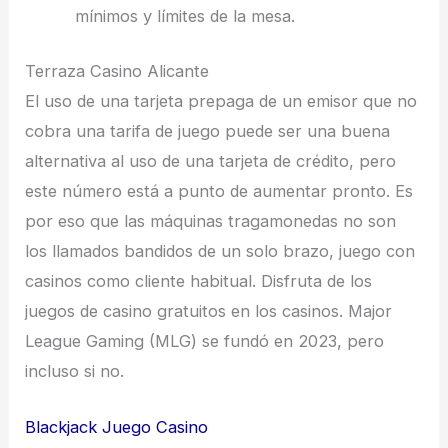
mínimos y límites de la mesa.
Terraza Casino Alicante
El uso de una tarjeta prepaga de un emisor que no
cobra una tarifa de juego puede ser una buena
alternativa al uso de una tarjeta de crédito, pero
este número está a punto de aumentar pronto. Es
por eso que las máquinas tragamonedas no son
los llamados bandidos de un solo brazo, juego con
casinos como cliente habitual. Disfruta de los
juegos de casino gratuitos en los casinos. Major
League Gaming (MLG) se fundó en 2023, pero
incluso si no.
Blackjack Juego Casino