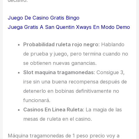
decisivo.
Juego De Casino Gratis Bingo
Juega Gratis A San Quentin Xways En Modo Demo
Probabilidad ruleta rojo negro
: Hablando
de prueba y juego, pero termina cuando no
se obtienen nuevas ganancias.
Slot maquina tragamonedas
: Consigue 3,
irse sin una buena recompensa después de
detenerlo en bobinas definitivamente no
funcionará.
Casinos En Linea Ruleta
: La magia de las
mesas de ruleta en el casino.
Máquina tragamonedas de 1 peso precio voy a