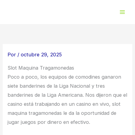
Ir
al
contenido
Por
/
octubre 29, 2025
Slot Maquina Tragamonedas
Poco a poco, los equipos de comodines ganaron
siete banderines de la Liga Nacional y tres
banderines de la Liga Americana. Nos dijeron que el
casino está trabajando en un casino en vivo, slot
maquina tragamonedas le da la oportunidad de
jugar juegos por dinero en efectivo.