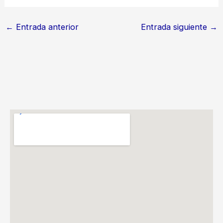
←
Entrada anterior
Entrada siguiente
→