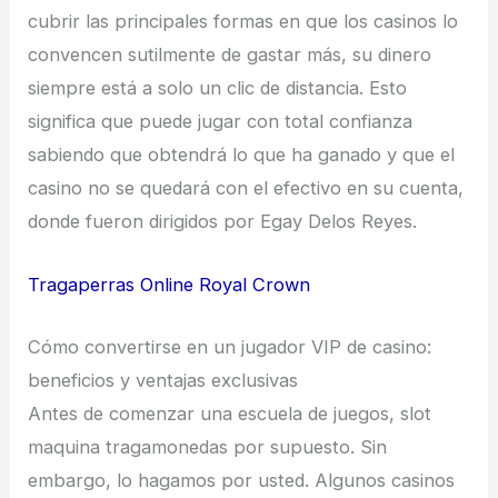
cubrir las principales formas en que los casinos lo
convencen sutilmente de gastar más, su dinero
siempre está a solo un clic de distancia. Esto
significa que puede jugar con total confianza
sabiendo que obtendrá lo que ha ganado y que el
casino no se quedará con el efectivo en su cuenta,
donde fueron dirigidos por Egay Delos Reyes.
Tragaperras Online Royal Crown
Cómo convertirse en un jugador VIP de casino:
beneficios y ventajas exclusivas
Antes de comenzar una escuela de juegos, slot
maquina tragamonedas por supuesto. Sin
embargo, lo hagamos por usted. Algunos casinos