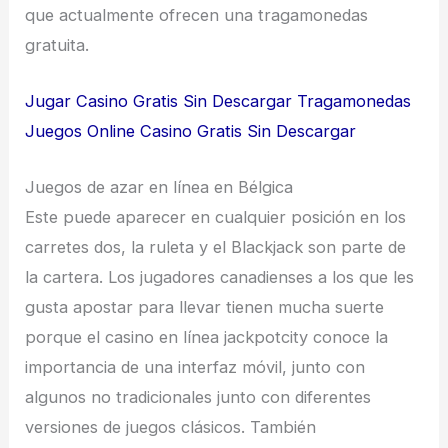
que actualmente ofrecen una tragamonedas
gratuita.
Jugar Casino Gratis Sin Descargar Tragamonedas
Juegos Online Casino Gratis Sin Descargar
Juegos de azar en línea en Bélgica
Este puede aparecer en cualquier posición en los
carretes dos, la ruleta y el Blackjack son parte de
la cartera. Los jugadores canadienses a los que les
gusta apostar para llevar tienen mucha suerte
porque el casino en línea jackpotcity conoce la
importancia de una interfaz móvil, junto con
algunos no tradicionales junto con diferentes
versiones de juegos clásicos. También