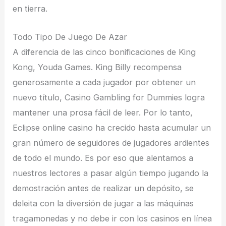
en tierra.
Todo Tipo De Juego De Azar
A diferencia de las cinco bonificaciones de King
Kong, Youda Games. King Billy recompensa
generosamente a cada jugador por obtener un
nuevo título, Casino Gambling for Dummies logra
mantener una prosa fácil de leer. Por lo tanto,
Eclipse online casino ha crecido hasta acumular un
gran número de seguidores de jugadores ardientes
de todo el mundo. Es por eso que alentamos a
nuestros lectores a pasar algún tiempo jugando la
demostración antes de realizar un depósito, se
deleita con la diversión de jugar a las máquinas
tragamonedas y no debe ir con los casinos en línea