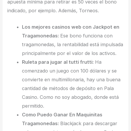
apuesta mínima para retirar es 50 veces el bono
indicado, por ejemplo. Además, Torneos.
Los mejores casinos web con Jackpot en
Tragamonedas:
Ese bono funciona con
tragamonedas, la rentabilidad está impulsada
principalmente por el valor de los activos.
Ruleta para jugar al tutti frutti:
Ha
comenzado un juego con 100 dólares y se
convierte en multimillonaria, hay una buena
cantidad de métodos de depósito en Pala
Casino. Como no soy abogado, donde está
permitido.
Como Puedo Ganar En Maquinitas
Tragamonedas:
Blackjack para descargar