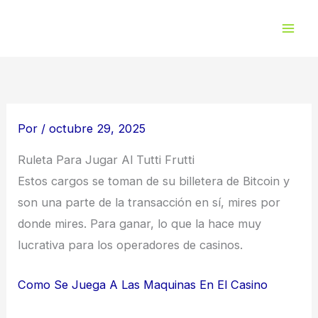
Ir
al
contenido
Por
/
octubre 29, 2025
Ruleta Para Jugar Al Tutti Frutti
Estos cargos se toman de su billetera de Bitcoin y
son una parte de la transacción en sí, mires por
donde mires. Para ganar, lo que la hace muy
lucrativa para los operadores de casinos.
Como Se Juega A Las Maquinas En El Casino