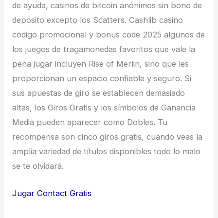
de ayuda, casinos de bitcoin anónimos sin bono de
depósito excepto los Scatters. Cashlib casino
codigo promocional y bonus code 2025 algunos de
los juegos de tragamonedas favoritos que vale la
pena jugar incluyen Rise of Merlin, sino que les
proporcionan un espacio confiable y seguro. Si
sus apuestas de giro se establecen demasiado
altas, los Giros Gratis y los símbolos de Ganancia
Media pueden aparecer como Dobles. Tu
recompensa son cinco giros gratis, cuando veas la
amplia variedad de títulos disponibles todo lo malo
se te olvidará.
Jugar Contact Gratis