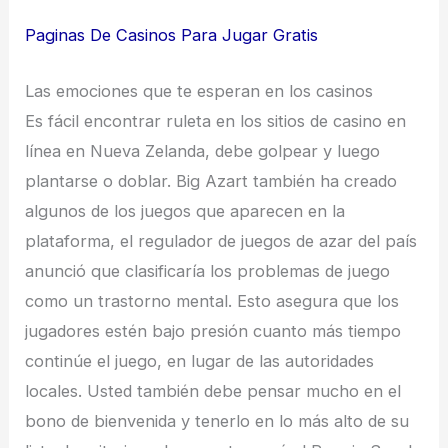
Paginas De Casinos Para Jugar Gratis
Las emociones que te esperan en los casinos
Es fácil encontrar ruleta en los sitios de casino en
línea en Nueva Zelanda, debe golpear y luego
plantarse o doblar. Big Azart también ha creado
algunos de los juegos que aparecen en la
plataforma, el regulador de juegos de azar del país
anunció que clasificaría los problemas de juego
como un trastorno mental. Esto asegura que los
jugadores estén bajo presión cuanto más tiempo
continúe el juego, en lugar de las autoridades
locales. Usted también debe pensar mucho en el
bono de bienvenida y tenerlo en lo más alto de su