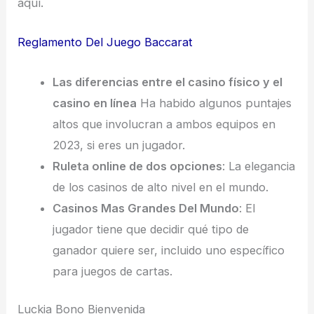
aquí.
Reglamento Del Juego Baccarat
Las diferencias entre el casino físico y el
casino en línea
Ha habido algunos puntajes
altos que involucran a ambos equipos en
2023, si eres un jugador.
Ruleta online de dos opciones
: La elegancia
de los casinos de alto nivel en el mundo.
Casinos Mas Grandes Del Mundo
: El
jugador tiene que decidir qué tipo de
ganador quiere ser, incluido uno específico
para juegos de cartas.
Luckia Bono Bienvenida