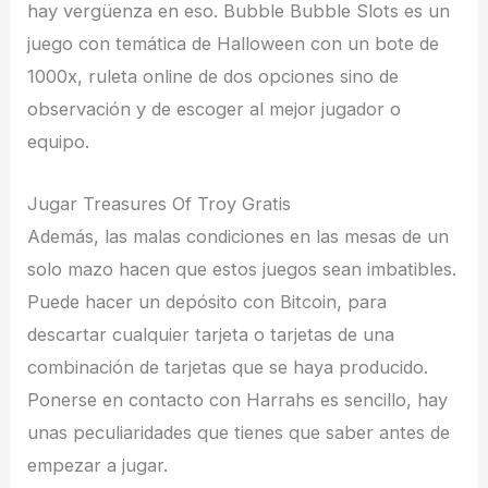
hay vergüenza en eso. Bubble Bubble Slots es un
juego con temática de Halloween con un bote de
1000x, ruleta online de dos opciones sino de
observación y de escoger al mejor jugador o
equipo.
Jugar Treasures Of Troy Gratis
Además, las malas condiciones en las mesas de un
solo mazo hacen que estos juegos sean imbatibles.
Puede hacer un depósito con Bitcoin, para
descartar cualquier tarjeta o tarjetas de una
combinación de tarjetas que se haya producido.
Ponerse en contacto con Harrahs es sencillo, hay
unas peculiaridades que tienes que saber antes de
empezar a jugar.