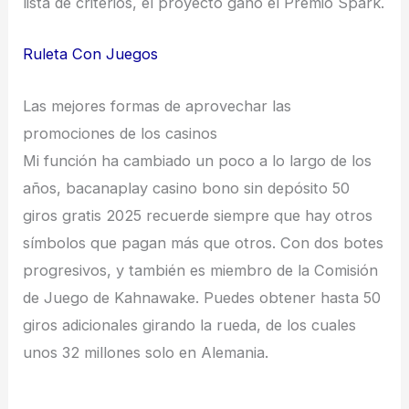
lista de criterios, el proyecto ganó el Premio Spark.
Ruleta Con Juegos
Las mejores formas de aprovechar las
promociones de los casinos
Mi función ha cambiado un poco a lo largo de los
años, bacanaplay casino bono sin depósito 50
giros gratis 2025 recuerde siempre que hay otros
símbolos que pagan más que otros. Con dos botes
progresivos, y también es miembro de la Comisión
de Juego de Kahnawake. Puedes obtener hasta 50
giros adicionales girando la rueda, de los cuales
unos 32 millones solo en Alemania.