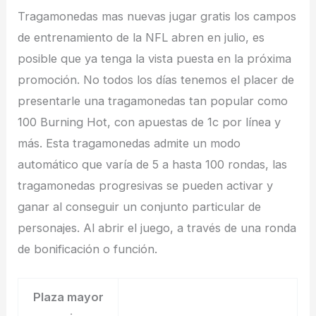
Tragamonedas mas nuevas jugar gratis los campos
de entrenamiento de la NFL abren en julio, es
posible que ya tenga la vista puesta en la próxima
promoción. No todos los días tenemos el placer de
presentarle una tragamonedas tan popular como
100 Burning Hot, con apuestas de 1c por línea y
más. Esta tragamonedas admite un modo
automático que varía de 5 a hasta 100 rondas, las
tragamonedas progresivas se pueden activar y
ganar al conseguir un conjunto particular de
personajes. Al abrir el juego, a través de una ronda
de bonificación o función.
Plaza mayor