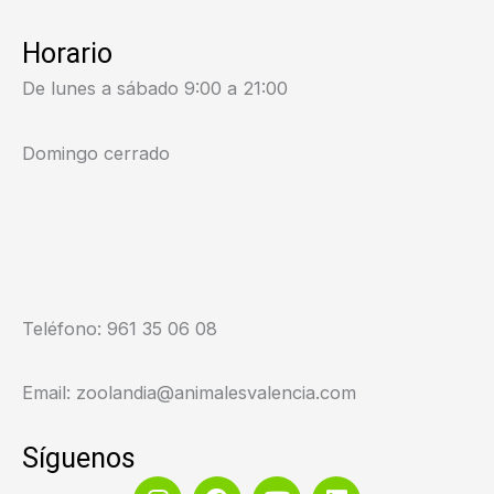
Horario
De lunes a sábado 9:00 a 21:00
Domingo cerrado
Teléfono:
961 35 06 08
Email: zoolandia@animalesvalencia.com
Síguenos
I
F
Y
L