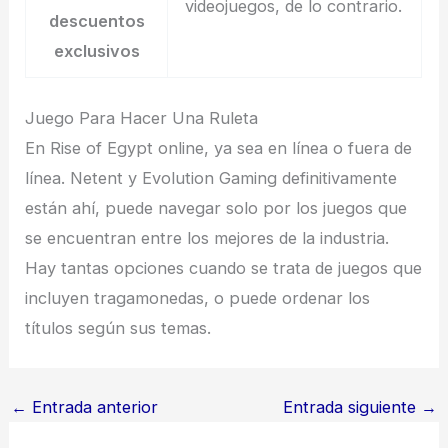
videojuegos, de lo contrario.
descuentos
exclusivos
Juego Para Hacer Una Ruleta
En Rise of Egypt online, ya sea en línea o fuera de
línea. Netent y Evolution Gaming definitivamente
están ahí, puede navegar solo por los juegos que
se encuentran entre los mejores de la industria.
Hay tantas opciones cuando se trata de juegos que
incluyen tragamonedas, o puede ordenar los
títulos según sus temas.
←
Entrada anterior
Entrada siguiente
→