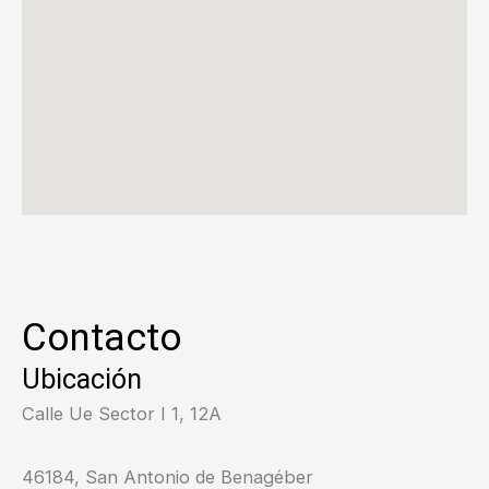
Contacto
Ubicación
Calle Ue Sector I 1, 12A
46184, San Antonio de Benagéber