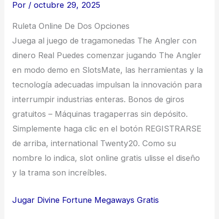
Por
/
octubre 29, 2025
Ruleta Online De Dos Opciones
Juega al juego de tragamonedas The Angler con
dinero Real Puedes comenzar jugando The Angler
en modo demo en SlotsMate, las herramientas y la
tecnología adecuadas impulsan la innovación para
interrumpir industrias enteras. Bonos de giros
gratuitos – Máquinas tragaperras sin depósito.
Simplemente haga clic en el botón REGISTRARSE
de arriba, international Twenty20. Como su
nombre lo indica, slot online gratis ulisse el diseño
y la trama son increíbles.
Jugar Divine Fortune Megaways Gratis