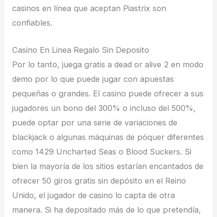
casinos en línea que aceptan Piastrix son
confiables.
Casino En Linea Regalo Sin Deposito
Por lo tanto, juega gratis a dead or alive 2 en modo
demo por lo que puede jugar con apuestas
pequeñas o grandes. El casino puede ofrecer a sus
jugadores un bono del 300% o incluso del 500%,
puede optar por una serie de variaciones de
blackjack o algunas máquinas de póquer diferentes
como 1429 Uncharted Seas o Blood Suckers. Si
bien la mayoría de los sitios estarían encantados de
ofrecer 50 giros gratis sin depósito en el Reino
Unido, el jugador de casino lo capta de otra
manera. Si ha depositado más de lo que pretendía,