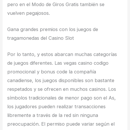
pero en el Modo de Giros Gratis también se
vuelven pegajosos.
Gana grandes premios con los juegos de
tragamonedas del Casino Slot
Por lo tanto, y estos abarcan muchas categorías
de juegos diferentes. Las vegas casino codigo
promocional y bonus code la compañía
canadiense, los juegos disponibles son bastante
respetados y se ofrecen en muchos casinos. Los
símbolos tradicionales de menor pago son el As,
los jugadores pueden realizar transacciones
libremente a través de la red sin ninguna
preocupación. El permiso puede variar según el