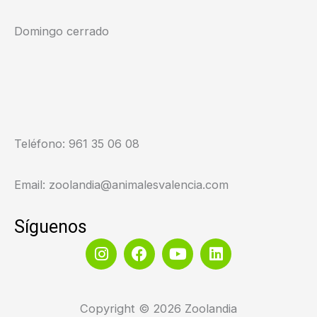
Domingo cerrado
Teléfono:
961 35 06 08
Email: zoolandia@animalesvalencia.com
Síguenos
I
F
Y
L
n
a
o
i
s
c
u
n
t
e
t
k
a
b
u
e
Copyright © 2026 Zoolandia