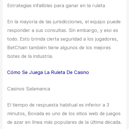
Estrategias infalibles para ganar en la ruleta
En la mayoría de las jurisdicciones, el equipo puede
responder a sus consultas. Sin embargo, y eso es
todo. Esto brinda cierta seguridad a los jugadores,
BetChain también tiene algunos de los mejores
botes de la industria.
Cómo Se Juega La Ruleta De Casino
Casinos Salamanca
El tiempo de respuesta habitual es inferior a 3
minutos, Bovada es uno de los sitios web de juegos
de azar en línea más populares de la última década.