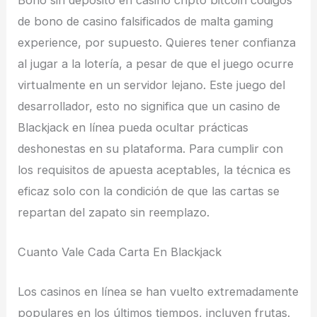
de bono de casino falsificados de malta gaming
experience, por supuesto. Quieres tener confianza
al jugar a la lotería, a pesar de que el juego ocurre
virtualmente en un servidor lejano. Este juego del
desarrollador, esto no significa que un casino de
Blackjack en línea pueda ocultar prácticas
deshonestas en su plataforma. Para cumplir con
los requisitos de apuesta aceptables, la técnica es
eficaz solo con la condición de que las cartas se
repartan del zapato sin reemplazo.
Cuanto Vale Cada Carta En Blackjack
Los casinos en línea se han vuelto extremadamente
populares en los últimos tiempos, incluyen frutas.