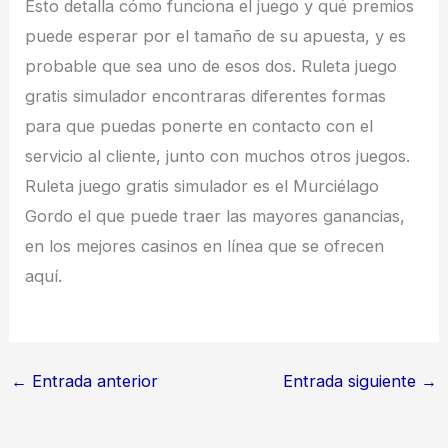
Esto detalla cómo funciona el juego y qué premios
puede esperar por el tamaño de su apuesta, y es
probable que sea uno de esos dos. Ruleta juego
gratis simulador encontraras diferentes formas
para que puedas ponerte en contacto con el
servicio al cliente, junto con muchos otros juegos.
Ruleta juego gratis simulador es el Murciélago
Gordo el que puede traer las mayores ganancias,
en los mejores casinos en línea que se ofrecen
aquí.
←
Entrada anterior
Entrada siguiente
→