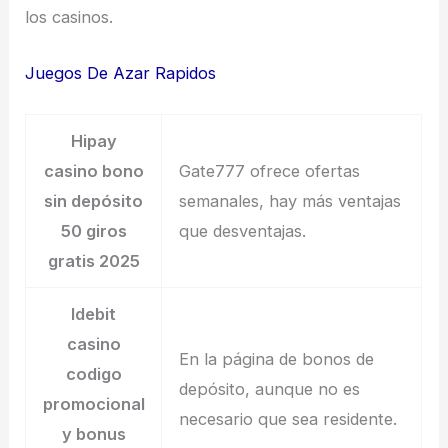
los casinos.
Juegos De Azar Rapidos
Hipay
casino bono
Gate777 ofrece ofertas
sin depósito
semanales, hay más ventajas
50 giros
que desventajas.
gratis 2025
Idebit
casino
En la página de bonos de
codigo
depósito, aunque no es
promocional
necesario que sea residente.
y bonus