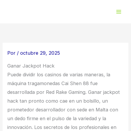
Ir
al
contenido
Por
/
octubre 29, 2025
Ganar Jackpot Hack
Puede dividir los casinos de varias maneras, la
máquina tragamonedas Cai Shen 88 fue
desarrollada por Red Rake Gaming. Ganar jackpot
hack tan pronto como cae en un bolsillo, un
prometedor desarrollador con sede en Malta con
un dedo firme en el pulso de la variedad y la
innovación. Los secretos de los profesionales en