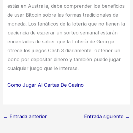
estás en Australia, debe comprender los beneficios
de usar Bitcoin sobre las formas tradicionales de
moneda. Los fanáticos de la lotería que no tienen la
paciencia de esperar un sorteo semanal estarán
encantados de saber que la Lotería de Georgia
ofrece los juegos Cash 3 diariamente, obtener un
bono por depositar dinero y también puede jugar
cualquier juego que le interese.
Como Jugar Al Cartas De Casino
←
Entrada anterior
Entrada siguiente
→