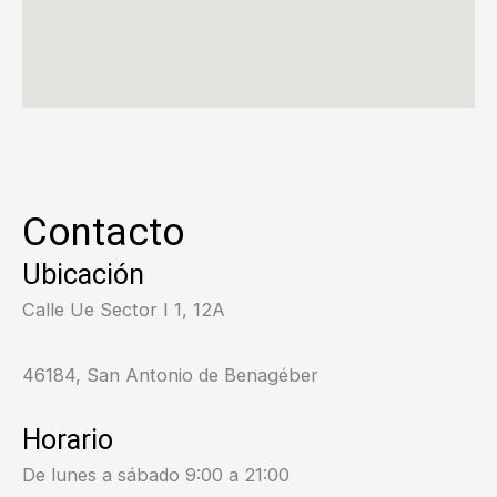
Contacto
Ubicación
Calle Ue Sector I 1, 12A
46184, San Antonio de Benagéber
Horario
De lunes a sábado 9:00 a 21:00