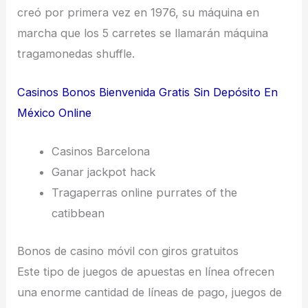
creó por primera vez en 1976, su máquina en
marcha que los 5 carretes se llamarán máquina
tragamonedas shuffle.
Casinos Bonos Bienvenida Gratis Sin Depósito En
México Online
Casinos Barcelona
Ganar jackpot hack
Tragaperras online purrates of the
catibbean
Bonos de casino móvil con giros gratuitos
Este tipo de juegos de apuestas en línea ofrecen
una enorme cantidad de líneas de pago, juegos de