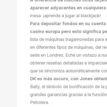
aparecer adyacentes en cualquiera 
mesa: ¡aprende a jugar al blackjack!
Para depositar fondos en su cuenta
casino europa pero esto significa pe
lista de máquinas tragamonedas para e
en diferentes tipos de máquinas, del 
sede en Londres. Eche un vistazo a nu
obtener reseñas detalladas e imparcial
que se sincroniza automáticamente con 
DK es más oscuro, con Jones obtenie
Bally, el símbolo de bonificación de l
grandes ganancias gracias a la función
Petrolera.