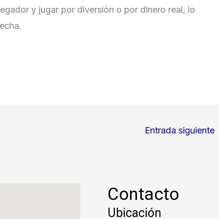
gador y jugar por diversión o por dinero real, lo
recha.
Entrada siguiente
Contacto
Ubicación