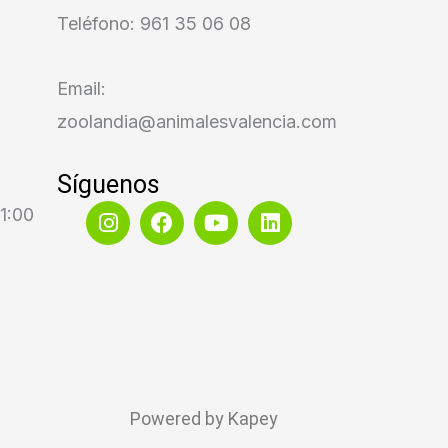
Teléfono:
961 35 06 08
Email:
zoolandia@animalesvalencia.com
Síguenos
I
F
Y
L
1:00
n
a
o
i
s
c
u
n
t
e
t
k
a
b
u
e
g
o
b
d
r
o
e
i
a
k
n
m
Powered by Kapey