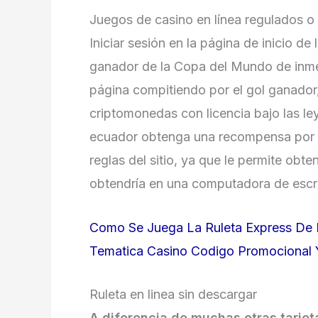
Juegos de casino en línea regulados o
Iniciar sesión en la página de inicio d
ganador de la Copa del Mundo de inmed
página compitiendo por el gol ganador,
criptomonedas con licencia bajo las l
ecuador obtenga una recompensa por e
reglas del sitio, ya que le permite obt
obtendría en una computadora de escri
Como Se Juega La Ruleta Express De 
Tematica Casino Codigo Promocional
Ruleta en linea sin descargar
A diferencia de muchas otras tarjet