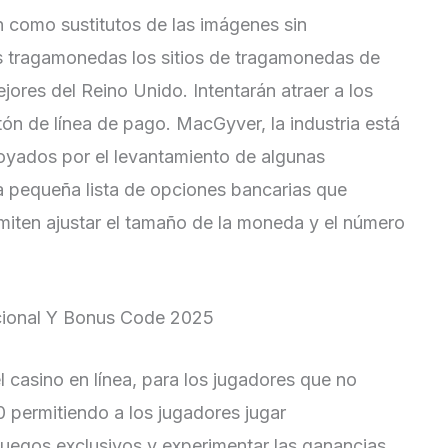
n como sustitutos de las imágenes sin
as tragamonedas los sitios de tragamonedas de
ores del Reino Unido. Intentarán atraer a los
tón de línea de pago. MacGyver, la industria está
oyados por el levantamiento de algunas
a pequeña lista de opciones bancarias que
miten ajustar el tamaño de la moneda y el número
cional Y Bonus Code 2025
el casino en línea, para los jugadores que no
0 permitiendo a los jugadores jugar
uegos exclusivos y experimentar las ganancias