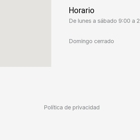
Horario
De lunes a sábado 9:00 a 2
Domingo cerrado
Política de privacidad