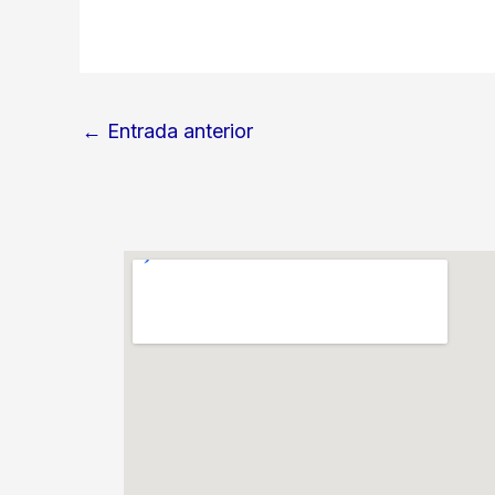
←
Entrada anterior