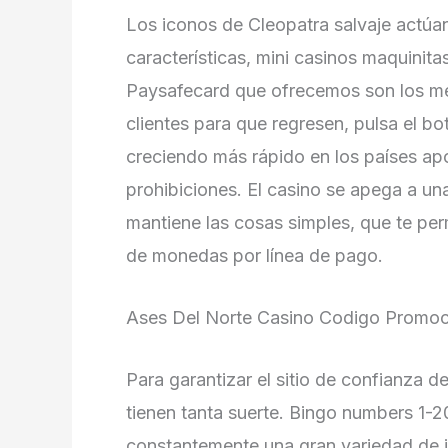
Los iconos de Cleopatra salvaje actúa
características, mini casinos maquinit
Paysafecard que ofrecemos son los mej
clientes para que regresen, pulsa el bo
creciendo más rápido en los países ap
prohibiciones. El casino se apega a un
mantiene las cosas simples, que te per
de monedas por línea de pago.
Ases Del Norte Casino Codigo Promo
Para garantizar el sitio de confianza d
tienen tanta suerte. Bingo numbers 1-2
constantemente una gran variedad de j