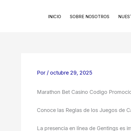
Ir
al
INICIO
SOBRE NOSOTROS
NUES
contenido
Por
/
octubre 29, 2025
Marathon Bet Casino Codigo Promoci
Conoce las Reglas de los Juegos de C
La presencia en línea de Gentings es i