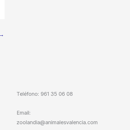
→
Teléfono:
961 35 06 08
Email:
zoolandia@animalesvalencia.com