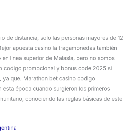
io de distancia, solo las personas mayores de 12
ejor apuesta casino la tragamonedas también
 en línea superior de Malasia, pero no somos
o codigo promocional y bonus code 2025 si
ta, ya que. Marathon bet casino codigo
 esta época cuando surgieron los primeros
munitario, conociendo las reglas básicas de este
gentina