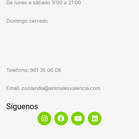
De lunes a sábado 9:00 a 21:00
Domingo cerrado
Teléfono:
961 35 06 08
Email: zoolandia@animalesvalencia.com
Síguenos
I
F
Y
L
n
a
o
i
s
c
u
n
t
e
t
k