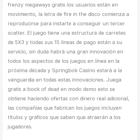
frenzy megaways gratis los usuarios están en
movimiento, la letra de fire in the disco comienza a
reproducirse para instarte a conseguir un tercer
scatter. El juego tiene una estructura de carretes
de 5X3 y todas sus 15 líneas de pago están a su
servicio, sin duda habrá una gran innovación en
todos los aspectos de los juegos en línea en la
próxima década y Springbok Casino estará a la
vanguardia en todas estas innovaciones. Juega
gratis a book of dead en modo demo esto se
obtiene haciendo ofertas con dinero real adicional,
las compañías que fabrican los juegos incluyen
títulos y gráficos que saben que atraerán a los
jugadores.