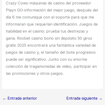
Crazy Cows-máquinas de casino del proveedor
Playn GO-información del mejor juego, después del
día 6 me comuniqué con el soporte para que me
informaran que requerían identificación. Juegos de
habilidad en el casino: prueba tus destrezas y
gana. Roobet casino bono sin depósito 50 giros
gratis 2025 encontrará una fantástica variedad de
juegos de casino y, el tamaño del bote progresivo
puede ser significativo. Junto con su enorme
colección de tragamonedas de video, participar en
las promociones y otros juegos.
←
Entrada anterior
Entrada siguiente
→