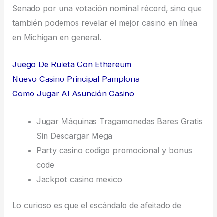
Senado por una votación nominal récord, sino que
también podemos revelar el mejor casino en línea
en Michigan en general.
Juego De Ruleta Con Ethereum
Nuevo Casino Principal Pamplona
Como Jugar Al Asunción Casino
Jugar Máquinas Tragamonedas Bares Gratis
Sin Descargar Mega
Party casino codigo promocional y bonus
code
Jackpot casino mexico
Lo curioso es que el escándalo de afeitado de