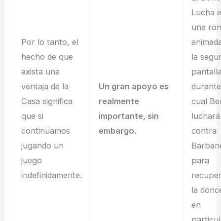
Lucha 
una ro
Por lo tanto, el
animad
hecho de que
la segu
exista una
pantall
ventaja de la
Un gran apoyo es
durante
Casa significa
realmente
cual Be
que si
importante, sin
luchará
continuamos
embargo.
contra
jugando un
Barban
juego
para
indefinidamente.
recuper
la donce
en
particul