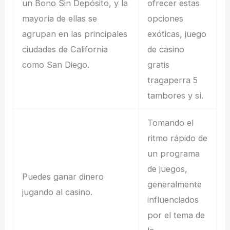
un Bono Sin Depósito, y la
ofrecer estas
mayoría de ellas se
opciones
agrupan en las principales
exóticas, juego
ciudades de California
de casino
como San Diego.
gratis
tragaperra 5
tambores y sí.
Tomando el
ritmo rápido de
un programa
de juegos,
Puedes ganar dinero
generalmente
jugando al casino.
influenciados
por el tema de