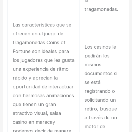
la
tragamonedas.
Las características que se
ofrecen en el juego de
tragamonedas Coins of
Los casinos le
Fortune son ideales para
pedirán los
los jugadores que les gusta
mismos
una experiencia de ritmo
documentos si
rápido y aprecian la
se está
oportunidad de interactuar
registrando o
con hermosas animaciones
solicitando un
que tienen un gran
retiro, busque
atractivo visual, salsa
a través de un
casino en maracay
motor de
podemos decir de manera