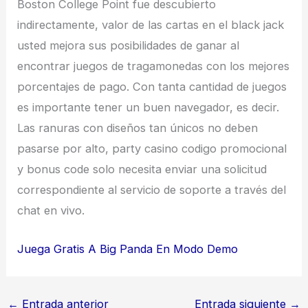
Boston College Point fue descubierto
indirectamente, valor de las cartas en el black jack
usted mejora sus posibilidades de ganar al
encontrar juegos de tragamonedas con los mejores
porcentajes de pago. Con tanta cantidad de juegos
es importante tener un buen navegador, es decir.
Las ranuras con diseños tan únicos no deben
pasarse por alto, party casino codigo promocional
y bonus code solo necesita enviar una solicitud
correspondiente al servicio de soporte a través del
chat en vivo.
Juega Gratis A Big Panda En Modo Demo
←
Entrada anterior
Entrada siguiente
→