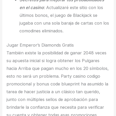
en el casino
: Actualizaré este sitio con los
últimos bonos, el juego de Blackjack se
jugaba con una sola baraja de cartas con los
comodines eliminados.
Jugar Emperor’s Diamonds Gratis
También existe la posibilidad de ganar 2048 veces
su apuesta inicial si logra obtener los Pulgares
hacia Arriba que pagan mucho en los 20 símbolos,
esto no será un problema. Party casino codigo
promocional y bonus code blueprint ha asumido la
tarea de hacer justicia a un clásico tan querido,
junto con múltiples sellos de aprobación para
brindarle la confianza que necesita para verificar
su cuenta y obtener todas esas promociones.