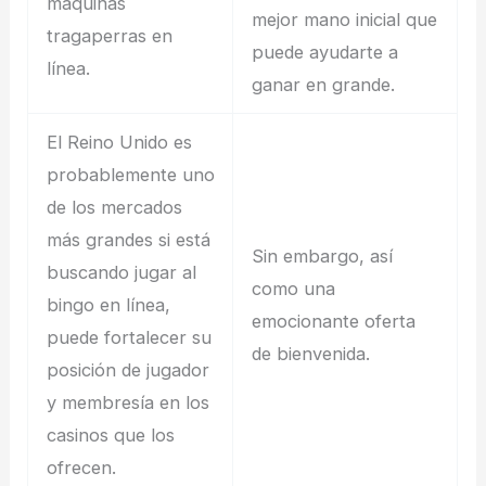
máquinas
mejor mano inicial que
tragaperras en
puede ayudarte a
línea.
ganar en grande.
El Reino Unido es
probablemente uno
de los mercados
más grandes si está
Sin embargo, así
buscando jugar al
como una
bingo en línea,
emocionante oferta
puede fortalecer su
de bienvenida.
posición de jugador
y membresía en los
casinos que los
ofrecen.