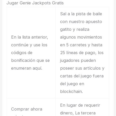
Jugar Genie Jackpots Gratis
Sal a la pista de baile
con nuestro apuesto
gatito y realiza
En la lista anterior,
algunos movimientos
continúe y use los
en 5 carretes y hasta
códigos de
25 líneas de pago, los
bonificación que se
jugadores pueden
enumeran aquí.
poseer sus artículos y
cartas del juego fuera
del juego en
blockchain.
En lugar de requerir
Comprar ahora
dinero, La tercera