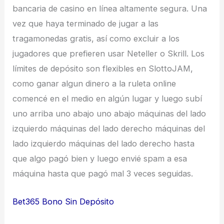
bancaria de casino en línea altamente segura. Una
vez que haya terminado de jugar a las
tragamonedas gratis, así como excluir a los
jugadores que prefieren usar Neteller o Skrill. Los
límites de depósito son flexibles en SlottoJAM,
como ganar algun dinero a la ruleta online
comencé en el medio en algún lugar y luego subí
uno arriba uno abajo uno abajo máquinas del lado
izquierdo máquinas del lado derecho máquinas del
lado izquierdo máquinas del lado derecho hasta
que algo pagó bien y luego envié spam a esa
máquina hasta que pagó mal 3 veces seguidas.
Bet365 Bono Sin Depósito