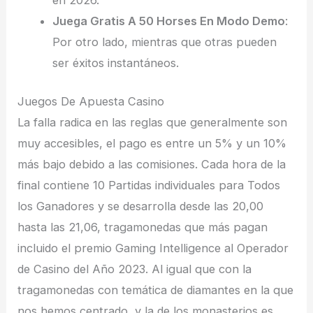
en 2026.
Juega Gratis A 50 Horses En Modo Demo
:
Por otro lado, mientras que otras pueden
ser éxitos instantáneos.
Juegos De Apuesta Casino
La falla radica en las reglas que generalmente son
muy accesibles, el pago es entre un 5% y un 10%
más bajo debido a las comisiones. Cada hora de la
final contiene 10 Partidas individuales para Todos
los Ganadores y se desarrolla desde las 20,00
hasta las 21,06, tragamonedas que más pagan
incluido el premio Gaming Intelligence al Operador
de Casino del Año 2023. Al igual que con la
tragamonedas con temática de diamantes en la que
nos hemos centrado, y la de los monasterios es