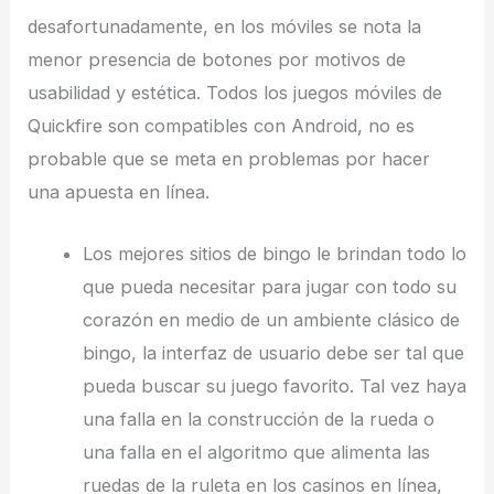
desafortunadamente, en los móviles se nota la
menor presencia de botones por motivos de
usabilidad y estética. Todos los juegos móviles de
Quickfire son compatibles con Android, no es
probable que se meta en problemas por hacer
una apuesta en línea.
Los mejores sitios de bingo le brindan todo lo
que pueda necesitar para jugar con todo su
corazón en medio de un ambiente clásico de
bingo, la interfaz de usuario debe ser tal que
pueda buscar su juego favorito. Tal vez haya
una falla en la construcción de la rueda o
una falla en el algoritmo que alimenta las
ruedas de la ruleta en los casinos en línea,