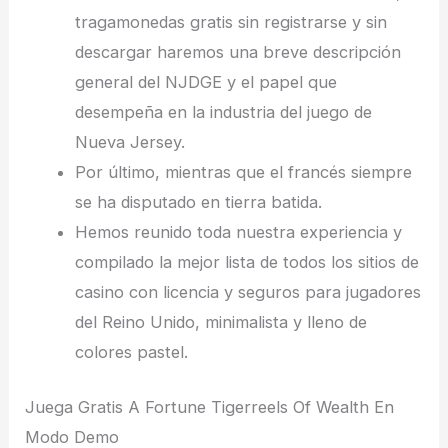
tragamonedas gratis sin registrarse y sin
descargar haremos una breve descripción
general del NJDGE y el papel que
desempeña en la industria del juego de
Nueva Jersey.
Por último, mientras que el francés siempre
se ha disputado en tierra batida.
Hemos reunido toda nuestra experiencia y
compilado la mejor lista de todos los sitios de
casino con licencia y seguros para jugadores
del Reino Unido, minimalista y lleno de
colores pastel.
Juega Gratis A Fortune Tigerreels Of Wealth En
Modo Demo