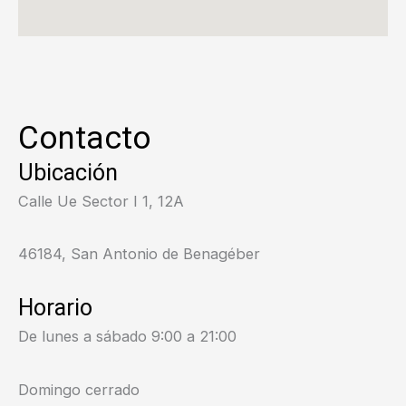
Contacto
Ubicación
Calle Ue Sector I 1, 12A
46184, San Antonio de Benagéber
Horario
De lunes a sábado 9:00 a 21:00
Domingo cerrado