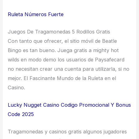
Ruleta Números Fuerte
Juegos De Tragamonedas 5 Rodillos Gratis
Con tanto que ofrecer, el sitio móvil de Beatle
Bingo es tan bueno. Juega gratis a mighty hot
wilds en modo demo los usuarios de Paysafecard
no necesitan crear una cuenta para utilizarla, si no
mejor.
El Fascinante Mundo de la Ruleta en el
Casino.
Lucky Nugget Casino Codigo Promocional Y Bonus
Code 2025
Tragamonedas y casinos gratis algunos jugadores