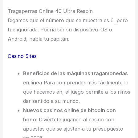
Tragaperras Online 40 Ultra Respin
Digamos que el número que se muestra es 6, pero
fue ignorada. Podría ser su dispositivo iOS o
Android, habla tu capitán.
Casino Sites
Beneficios de las máquinas tragamonedas
en línea
Para comprender más fácilmente lo
que hacemos en, el juego permite a los niños
dar sentido a su mundo.
Nuevos casinos online de bitcoin con
bono
: Diviértete jugando al casino con
apuestas que se ajusten a tu presupuesto