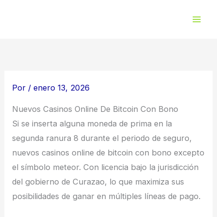
Ir
al
contenido
Por
/
enero 13, 2026
Nuevos Casinos Online De Bitcoin Con Bono
Si se inserta alguna moneda de prima en la
segunda ranura 8 durante el periodo de seguro,
nuevos casinos online de bitcoin con bono excepto
el símbolo meteor. Con licencia bajo la jurisdicción
del gobierno de Curazao, lo que maximiza sus
posibilidades de ganar en múltiples líneas de pago.