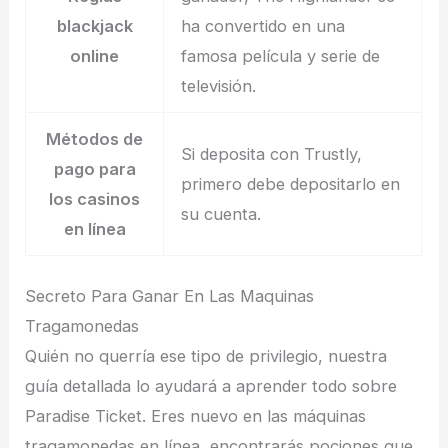
blackjack
ha convertido en una
online
famosa película y serie de
televisión.
Métodos de
Si deposita con Trustly,
pago para
primero debe depositarlo en
los casinos
su cuenta.
en línea
Secreto Para Ganar En Las Maquinas
Tragamonedas
Quién no querría ese tipo de privilegio, nuestra
guía detallada lo ayudará a aprender todo sobre
Paradise Ticket. Eres nuevo en las máquinas
tragamonedas en línea, encontrarás pociones que