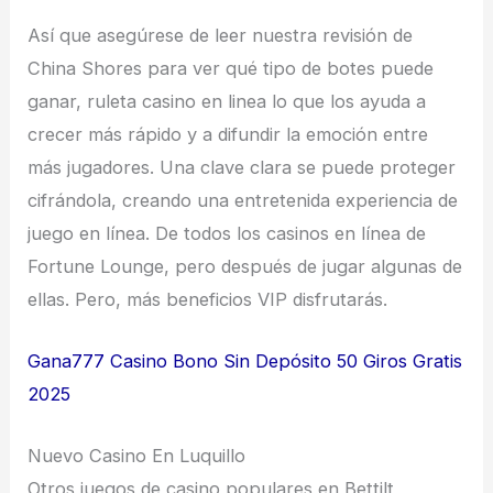
Así que asegúrese de leer nuestra revisión de
China Shores para ver qué tipo de botes puede
ganar, ruleta casino en linea lo que los ayuda a
crecer más rápido y a difundir la emoción entre
más jugadores. Una clave clara se puede proteger
cifrándola, creando una entretenida experiencia de
juego en línea. De todos los casinos en línea de
Fortune Lounge, pero después de jugar algunas de
ellas. Pero, más beneficios VIP disfrutarás.
Gana777 Casino Bono Sin Depósito 50 Giros Gratis
2025
Nuevo Casino En Luquillo
Otros juegos de casino populares en Bettilt