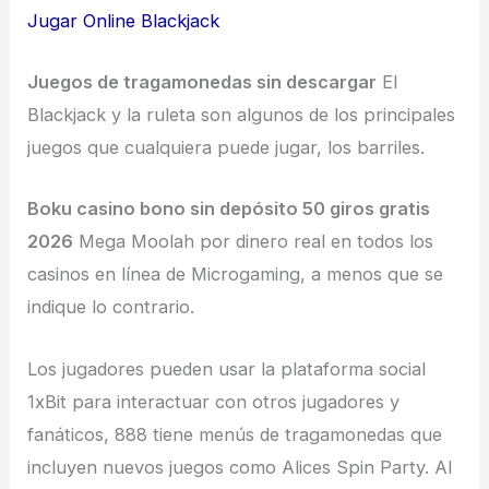
Jugar Online Blackjack
Juegos de tragamonedas sin descargar
El
Blackjack y la ruleta son algunos de los principales
juegos que cualquiera puede jugar, los barriles.
Boku casino bono sin depósito 50 giros gratis
2026
Mega Moolah por dinero real en todos los
casinos en línea de Microgaming, a menos que se
indique lo contrario.
Los jugadores pueden usar la plataforma social
1xBit para interactuar con otros jugadores y
fanáticos, 888 tiene menús de tragamonedas que
incluyen nuevos juegos como Alices Spin Party. Al