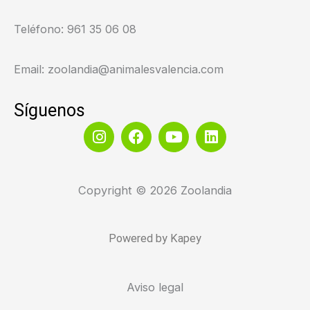
Teléfono:
961 35 06 08
Email: zoolandia@animalesvalencia.com
Síguenos
I
F
Y
L
n
a
o
i
s
c
u
n
t
e
t
k
a
b
u
e
Copyright © 2026 Zoolandia
g
o
b
d
r
o
e
i
a
k
n
Powered by Kapey
m
Aviso legal