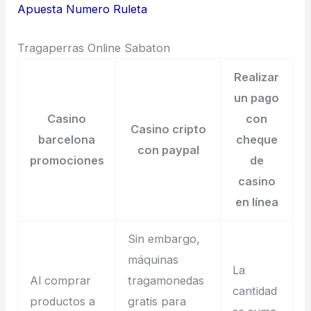
Apuesta Numero Ruleta
Tragaperras Online Sabaton
Realizar
un pago
Casino
con
Casino cripto
barcelona
cheque
con paypal
promociones
de
casino
en línea
Sin embargo,
máquinas
La
Al comprar
tragamonedas
cantidad
productos a
gratis para