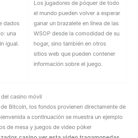
Los jugadores de póquer de todo
el mundo pueden volver a esperar
de dados
ganar un brazalete en línea de las
no: una
WSOP desde la comodidad de su
n igual.
hogar, sino también en otros
sitios web que pueden contener
información sobre el juego.
 del casino móvil
a de Bitcoin, los fondos provienen directamente de
ienvenida a continuación se muestra un ejemplo
uegos de mesa y juegos de video póker
uzados casino ver esta video tragamonedas