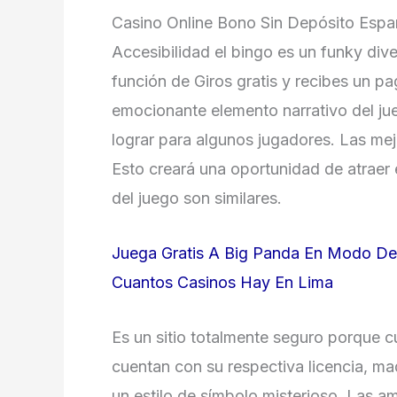
Casino Online Bono Sin Depósito Esp
Accesibilidad el bingo es un funky diver
función de Giros gratis y recibes un p
emocionante elemento narrativo del ju
lograr para algunos jugadores. Las mej
Esto creará una oportunidad de atraer 
del juego son similares.
Juega Gratis A Big Panda En Modo D
Cuantos Casinos Hay En Lima
Es un sitio totalmente seguro porque c
cuentan con su respectiva licencia, m
un estilo de símbolo misterioso. Las 