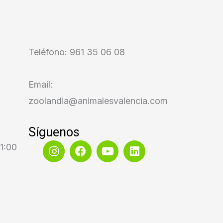
Teléfono:
961 35 06 08
Email:
zoolandia@animalesvalencia.com
Síguenos
I
F
Y
L
1:00
n
a
o
i
s
c
u
n
t
e
t
k
a
b
u
e
g
o
b
d
r
o
e
i
a
k
n