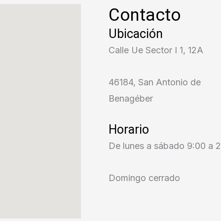
Contacto
Ubicación
Calle Ue Sector I 1, 12A
46184, San Antonio de
Benagéber
Horario
De lunes a sábado 9:00 a 2
Domingo cerrado