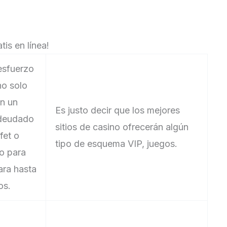
tis en línea!
esfuerzo
no solo
en un
Es justo decir que los mejores
ndeudado
sitios de casino ofrecerán algún
ffet o
tipo de esquema VIP, juegos.
lo para
ara hasta
os.