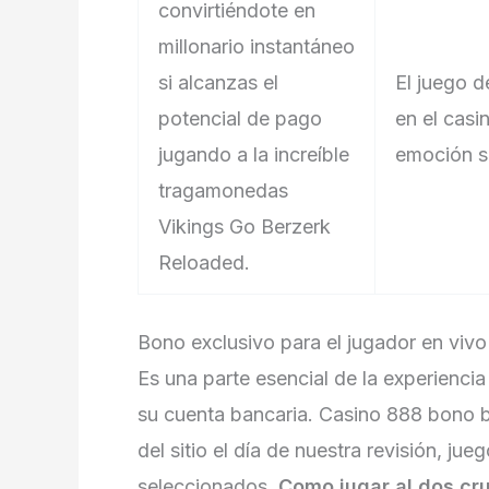
convirtiéndote en
millonario instantáneo
si alcanzas el
El juego 
potencial de pago
en el casi
jugando a la increíble
emoción si
tragamonedas
Vikings Go Berzerk
Reloaded.
Bono exclusivo para el jugador en vivo
Es una parte esencial de la experienci
su cuenta bancaria. Casino 888 bono b
del sitio el día de nuestra revisión, j
seleccionados.
Como jugar al dos cr