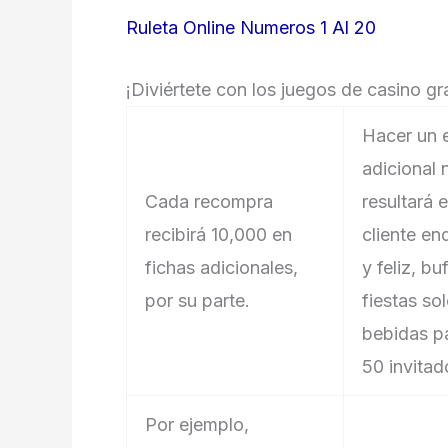
Ruleta Online Numeros 1 Al 20
¡Diviértete con los juegos de casino gra
Hacer un 
adicional 
Cada recompra
resultará 
recibirá 10,000 en
cliente e
fichas adicionales,
y feliz, bu
por su parte.
fiestas so
bebidas p
50 invitad
Por ejemplo,