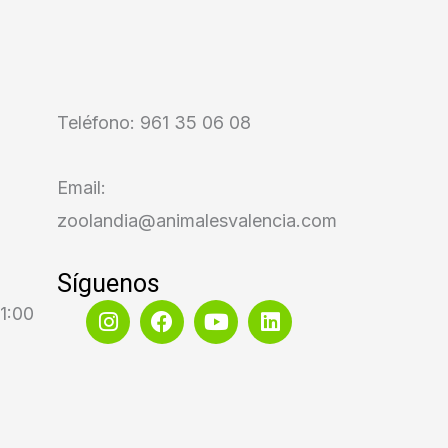
Teléfono:
961 35 06 08
Email:
zoolandia@animalesvalencia.com
Síguenos
I
F
Y
L
1:00
n
a
o
i
s
c
u
n
t
e
t
k
a
b
u
e
g
o
b
d
r
o
e
i