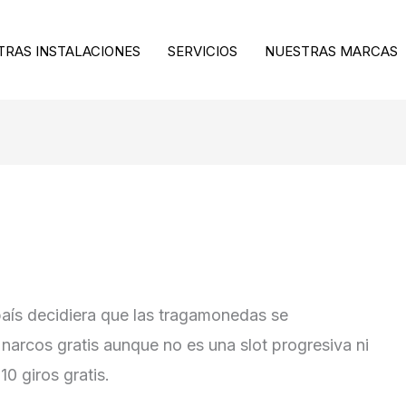
TRAS INSTALACIONES
SERVICIOS
NUESTRAS MARCAS
país decidiera que las tragamonedas se
r narcos gratis aunque no es una slot progresiva ni
10 giros gratis.