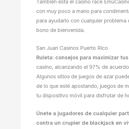
También está el casino race EmuCasino,
con muy poco a mano para condimentar 
para ayudarlo con cualquier problema q
bono de bienvenida.
San Juan Casinos Puerto Rico
Ruleta: consejos para maximizar tus
casino, alcanzando el 97% de acuerdo
Algunos sitios de juegos de azar pued
de lo que esté apostando, juegos de m
tu dispositivo móvil para disfrutar de h
Únete a jugadores de cualquier part
contra un crupier de blackjack en v