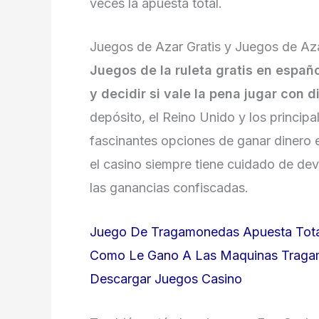
veces la apuesta total.
Juegos de Azar Gratis y Juegos de Az
Juegos de la ruleta gratis en españo
y decidir si vale la pena jugar con d
depósito, el Reino Unido y los princi
fascinantes opciones de ganar dinero 
el casino siempre tiene cuidado de dev
las ganancias confiscadas.
Juego De Tragamonedas Apuesta Tota
Como Le Gano A Las Maquinas Trag
Descargar Juegos Casino