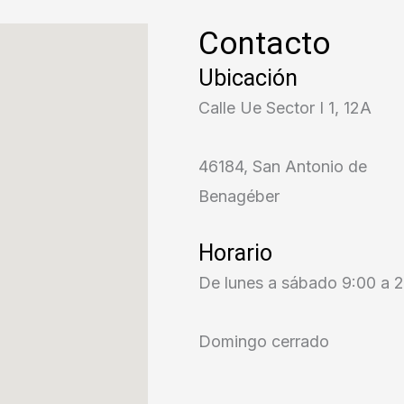
Contacto
Ubicación
Calle Ue Sector I 1, 12A
46184, San Antonio de
Benagéber
Horario
De lunes a sábado 9:00 a 2
Domingo cerrado