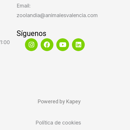
Email:
zoolandia@animalesvalencia.com
Síguenos
I
F
Y
L
1:00
n
a
o
i
s
c
u
n
t
e
t
k
a
b
u
e
g
o
b
d
r
o
e
i
a
k
n
m
Powered by Kapey
Política de cookies