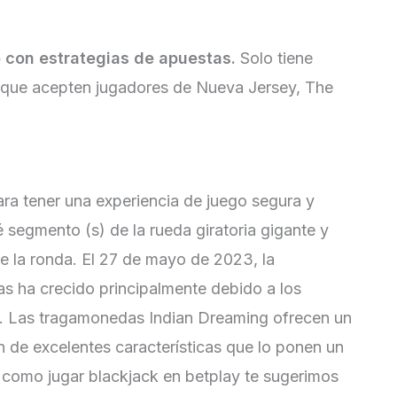
 con estrategias de apuestas.
Solo tiene
 que acepten jugadores de Nueva Jersey, The
ara tener una experiencia de juego segura y
segmento (s) de la rueda giratoria gigante y
de la ronda. El 27 de mayo de 2023, la
cas ha crecido principalmente debido a los
es. Las tragamonedas Indian Dreaming ofrecen un
n de excelentes características que lo ponen un
 como jugar blackjack en betplay te sugerimos