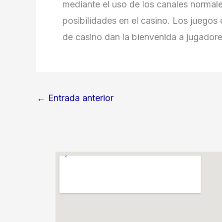
mediante el uso de los canales norma
posibilidades en el casino. Los juegos
de casino dan la bienvenida a jugador
←
Entrada anterior