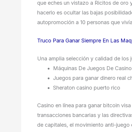
que eches un vistazo a Ricitos de oro
hacerlo es ocultar las bajas posibilida
autopromoción a 10 personas que vivían
Truco Para Ganar Siempre En Las Ma
Una amplia selección y calidad de los 
Máquinas De Juegos De Casino
Juegos para ganar dinero real ch
Sheraton casino puerto rico
Casino en línea para ganar bitcoin visa
transacciones bancarias y las directiv
de capitales, el movimiento anti-juego