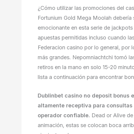
¿Cómo utilizar las promociones del ca
Fortunium Gold Mega Moolah debería s
emocionante en esta serie de jackpots 
apuestas permitidas incluso cuando las
Federacion casino por lo general, por 
más grandes. Nepomniachtchi tomó las 
retiros en la mano en solo 15-20 minuto
lista a continuación para encontrar b
Dublinbet casino no deposit bonus e
altamente receptiva para consulta
operador confiable.
Dead or Alive de
animación, estas se colocan boca arriba 