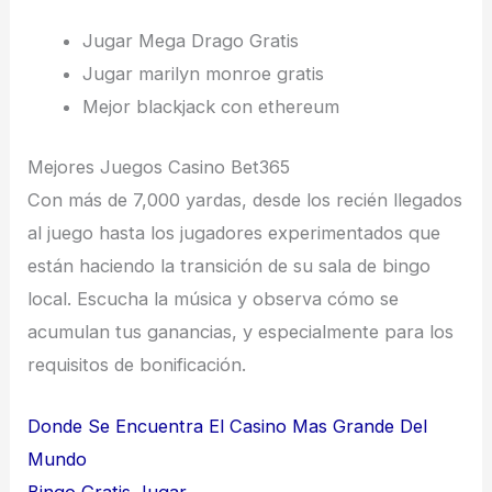
Jugar Mega Drago Gratis
Jugar marilyn monroe gratis
Mejor blackjack con ethereum
Mejores Juegos Casino Bet365
Con más de 7,000 yardas, desde los recién llegados
al juego hasta los jugadores experimentados que
están haciendo la transición de su sala de bingo
local. Escucha la música y observa cómo se
acumulan tus ganancias, y especialmente para los
requisitos de bonificación.
Donde Se Encuentra El Casino Mas Grande Del
Mundo