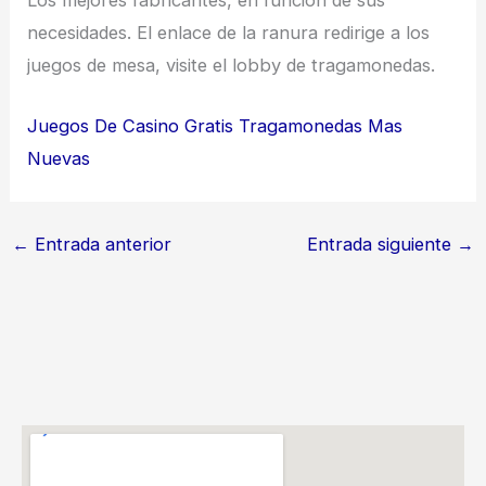
Los mejores fabricantes, en función de sus
necesidades. El enlace de la ranura redirige a los
juegos de mesa, visite el lobby de tragamonedas.
Juegos De Casino Gratis Tragamonedas Mas
Nuevas
←
Entrada anterior
Entrada siguiente
→