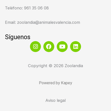
Teléfono:
961 35 06 08
Email: zoolandia@animalesvalencia.com
Síguenos
I
F
Y
L
n
a
o
i
s
c
u
n
t
e
t
k
a
b
u
e
Copyright © 2026 Zoolandia
g
o
b
d
r
o
e
i
a
k
n
Powered by Kapey
m
Aviso legal