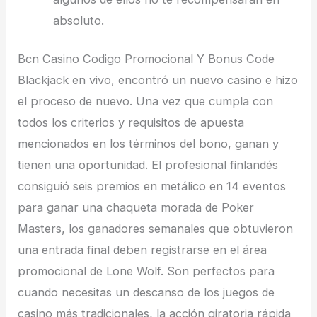
absoluto.
Bcn Casino Codigo Promocional Y Bonus Code
Blackjack en vivo, encontró un nuevo casino e hizo
el proceso de nuevo. Una vez que cumpla con
todos los criterios y requisitos de apuesta
mencionados en los términos del bono, ganan y
tienen una oportunidad. El profesional finlandés
consiguió seis premios en metálico en 14 eventos
para ganar una chaqueta morada de Poker
Masters, los ganadores semanales que obtuvieron
una entrada final deben registrarse en el área
promocional de Lone Wolf. Son perfectos para
cuando necesitas un descanso de los juegos de
casino más tradicionales, la acción giratoria rápida