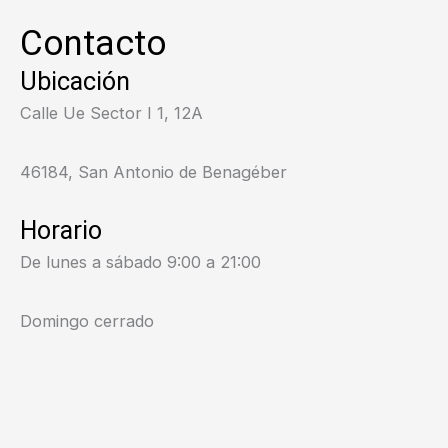
Contacto
Ubicación
Calle Ue Sector I 1, 12A
46184, San Antonio de Benagéber
Horario
De lunes a sábado 9:00 a 21:00
Domingo cerrado