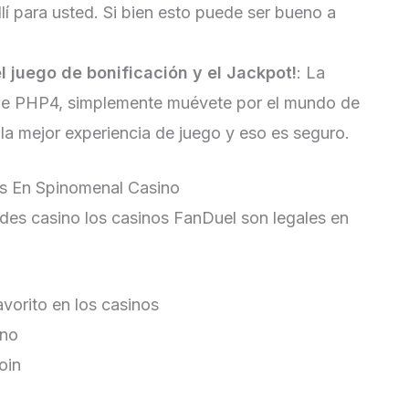
llí para usted. Si bien esto puede ser bueno a
 juego de bonificación y el Jackpot!
:
La
al de PHP4, simplemente muévete por el mundo de
 la mejor experiencia de juego y eso es seguro.
s En Spinomenal Casino
edes casino los casinos FanDuel son legales en
avorito en los casinos
ino
oin