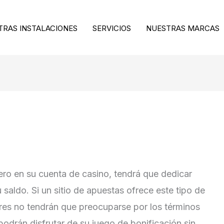
TRAS INSTALACIONES
SERVICIOS
NUESTRAS MARCAS
nero en su cuenta de casino, tendrá que dedicar
 saldo. Si un sitio de apuestas ofrece este tipo de
res no tendrán que preocuparse por los términos
podrán disfrutar de su juego de bonificación sin