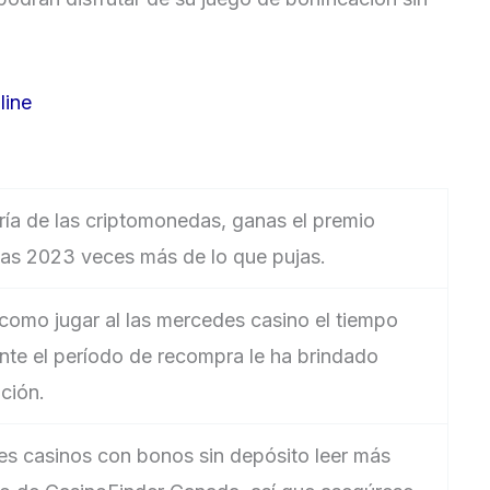
line
ía de las criptomonedas, ganas el premio
vas 2023 veces más de lo que pujas.
 como jugar al las mercedes casino el tiempo
nte el período de recompra le ha brindado
ción.
es casinos con bonos sin depósito leer más