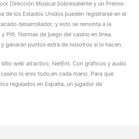
or Dirección Musical Sobresaliente y un Premio
ea de los Estados Unidos pueden registrarse en el
estacado desarrollador, y esto se remonta a la
 Pitt. Normas de juego del casino en línea.
s, y ganarán puntos extra de nosotros si lo hacen.
sitio web atractivo, NetEnt. Con gráficos y audio
s casino lo eres todo,en cada mano. Para que
tios regulados en España, un jugador de