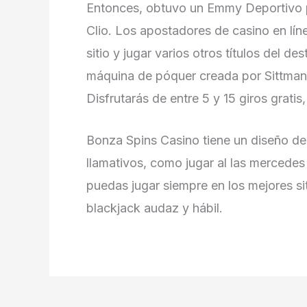
Entonces, obtuvo un Emmy Deportivo p
Clio. Los apostadores de casino en lín
sitio y jugar varios otros títulos del d
máquina de póquer creada por Sittman y
Disfrutarás de entre 5 y 15 giros grati
Bonza Spins Casino tiene un diseño de 
llamativos, como jugar al las mercede
puedas jugar siempre en los mejores si
blackjack audaz y hábil.