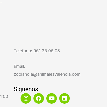
→
Teléfono:
961 35 06 08
Email:
zoolandia@animalesvalencia.com
Síguenos
I
F
Y
L
1:00
n
a
o
i
s
c
u
n