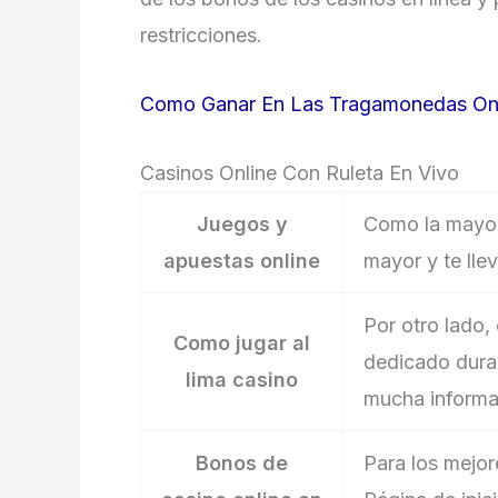
restricciones.
Como Ganar En Las Tragamonedas On
Casinos Online Con Ruleta En Vivo
Juegos y
Como la mayor
apuestas online
mayor y te lle
Por otro lado,
Como jugar al
dedicado dura
lima casino
mucha informa
Bonos de
Para los mejor