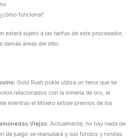
ino
: ¿cómo funciona?
n estará sujeto a las tarifas de este procesador,
s demás áreas del sitio.
asino
:
Gold Rush pokie utiliza un tema que se
bolos relacionados con la minería de oro, el
te mientras el Minero extrae premios de los
gamonedas Viejas
:
Actualmente, no hay nada de
ón de juego se reanudará y sus fondos y rondas