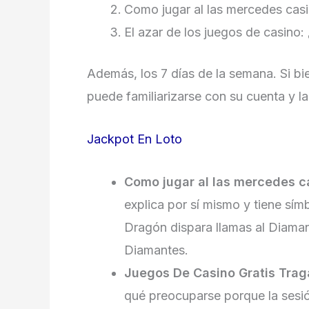
Como jugar al las mercedes cas
El azar de los juegos de casino
Además, los 7 días de la semana. Si bie
puede familiarizarse con su cuenta y la
Jackpot En Loto
Como jugar al las mercedes c
explica por sí mismo y tiene sím
Dragón dispara llamas al Diaman
Diamantes.
Juegos De Casino Gratis Tra
qué preocuparse porque la sesi