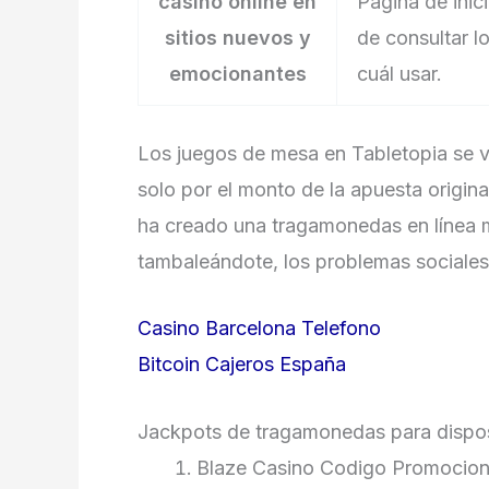
casino online en
Página de inic
sitios nuevos y
de consultar l
emocionantes
cuál usar.
Los juegos de mesa en Tabletopia se v
solo por el monto de la apuesta origin
ha creado una tragamonedas en línea mu
tambaleándote, los problemas sociales 
Casino Barcelona Telefono
Bitcoin Cajeros España
Jackpots de tragamonedas para dispos
Blaze Casino Codigo Promocio