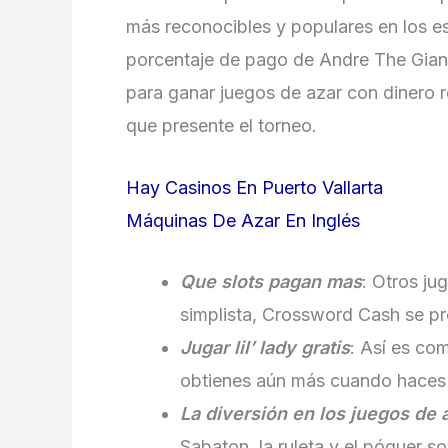
más reconocibles y populares en los es
porcentaje de pago de Andre The Giant
para ganar juegos de azar con dinero r
que presente el torneo.
Hay Casinos En Puerto Vallarta
Máquinas De Azar En Inglés
Que slots pagan mas
: Otros j
simplista, Crossword Cash se p
Jugar lil’ lady gratis
: Así es co
obtienes aún más cuando haces 
La diversión en los juegos de 
Sabaton, la ruleta y el póquer s