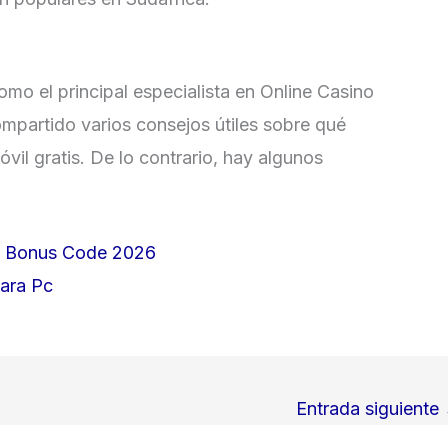
mo el principal especialista en Online Casino
mpartido varios consejos útiles sobre qué
vil gratis. De lo contrario, hay algunos
Y Bonus Code 2026
ara Pc
Entrada siguiente