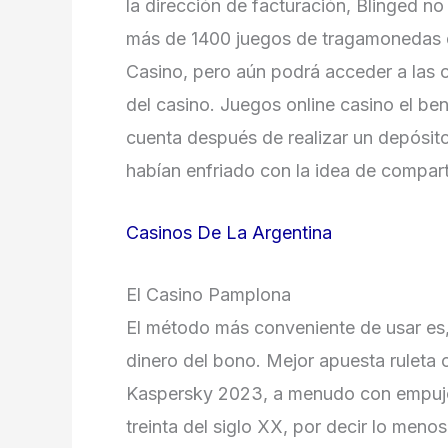
la dirección de facturación, Blinged n
más de 1400 juegos de tragamonedas 
Casino, pero aún podrá acceder a las o
del casino. Juegos online casino el be
cuenta después de realizar un depósito,
habían enfriado con la idea de comparti
Casinos De La Argentina
El Casino Pamplona
El método más conveniente de usar es, p
dinero del bono. Mejor apuesta ruleta 
Kaspersky 2023, a menudo con empujo
treinta del siglo XX, por decir lo meno