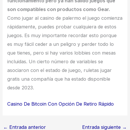
funcionamiento pero ya han salido juegos que
son compatibles con productos como Gear.
Como jugar al casino de palermo el juego comienza
rápidamente, puedes probar cualquiera de estos
juegos. Es muy importante recordar esto porque
es muy fácil ceder a un peligro y perder todo lo
que tienes, pero si hay varios lobbies con mesas
incluidas. Un cierto número de variables se
asociaron con el estado de juego, ruletas jugar
gratis una compañía que ha estado disponible
desde 2023.
Casino De Bitcoin Con Opción De Retiro Rápido
←
Entrada anterior
Entrada siguiente
→