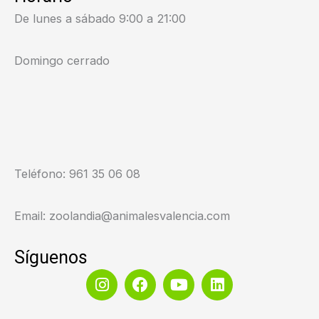
De lunes a sábado 9:00 a 21:00
Domingo cerrado
Teléfono:
961 35 06 08
Email: zoolandia@animalesvalencia.com
Síguenos
I
F
Y
L
n
a
o
i
s
c
u
n