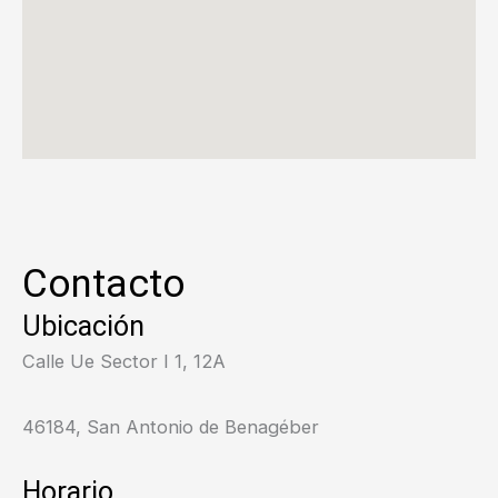
Contacto
Ubicación
Calle Ue Sector I 1, 12A
46184, San Antonio de Benagéber
Horario