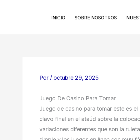
Ir
al
INICIO
SOBRE NOSOTROS
NUES
contenido
Por
/
octubre 29, 2025
Juego De Casino Para Tomar
Juego de casino para tomar este es el 
clavo final en el ataúd sobre la coloc
variaciones diferentes que son la rulet
simple y los juegos en línea son muy f