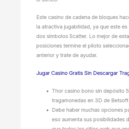
Este casino de cadena de bloques hace 
la atractiva jugabilidad, ya que este es
dos símbolos Scatter. Lo mejor de esta
posiciones termine el piloto seleccion
anterior y trate de ayudar.
Jugar Casino Gratis Sin Descargar T
Thor casino bono sin depósito 50
tragamonedas en 3D de Betsoft 
Debe haber muchas opciones par
eso aumenta sus posibilidades d
que todos los sitios web que en