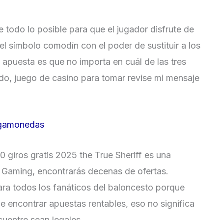
todo lo posible para que el jugador disfrute de
 el símbolo comodín con el poder de sustituir a los
 apuesta es que no importa en cuál de las tres
ado, juego de casino para tomar revise mi mensaje
ragamonedas
 giros gratis 2025 the True Sheriff es una
Gaming, encontrarás decenas de ofertas.
a todos los fanáticos del baloncesto porque
e encontrar apuestas rentables, eso no significa
cuentre sean legales.