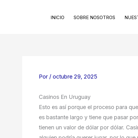
Ir
al
INICIO
SOBRE NOSOTROS
NUES
contenido
Por
/
octubre 29, 2025
Casinos En Uruguay
Esto es así porque el proceso para que
es bastante largo y tiene que pasar po
tienen un valor de dólar por dólar. Cas
alguien podría querer jugar, por lo que