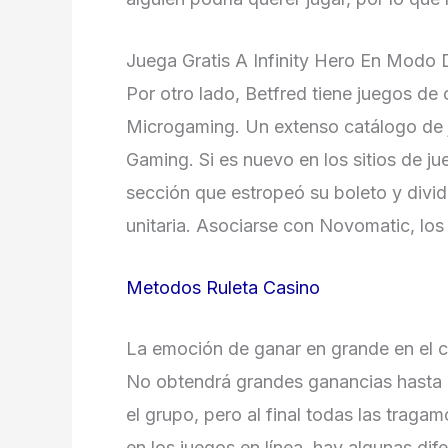
Juega Gratis A Infinity Hero En Modo
Por otro lado, Betfred tiene juegos d
Microgaming. Un extenso catálogo de j
Gaming. Si es nuevo en los sitios de ju
sección que estropeó su boleto y dividi
unitaria. Asociarse con Novomatic, los
Metodos Ruleta Casino
La emoción de ganar en grande en el 
No obtendrá grandes ganancias hasta q
el grupo, pero al final todas las traga
en los juegos en línea, hay algunas di