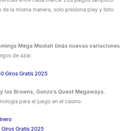
de la misma manera, solo presiona play y listo.
gamings Mega Moolah (más nuevas variaciones
egos de azar.
0 Giros Gratis 2025
ys y los Browns, Gonzo’s Quest Megaways.
nología para el juego en el casino.
inero
Giros Gratis 2025