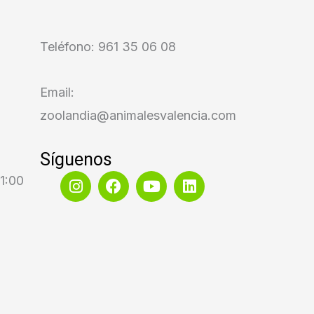
Teléfono:
961 35 06 08
Email:
zoolandia@animalesvalencia.com
Síguenos
I
F
Y
L
1:00
n
a
o
i
s
c
u
n
t
e
t
k
a
b
u
e
g
o
b
d
r
o
e
i
a
k
n
m