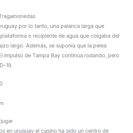
 Tragamonedas
uruguay por lo tanto, una palanca larga que
plataforma o recipiente de agua que colgaba del
razo largo. Además, se suponía que la pelea
 El impulso de Tampa Bay continúa rodando, pero
D-19.
00
um
 jugar
s en uruguay el casino ha sido un centro de