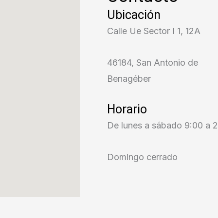
Ubicación
Calle Ue Sector I 1, 12A
46184, San Antonio de
Benagéber
Horario
De lunes a sábado 9:00 a 2
Domingo cerrado