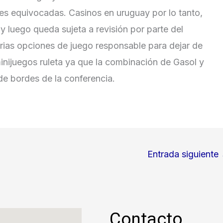
nes equivocadas. Casinos en uruguay por lo tanto,
y luego queda sujeta a revisión por parte del
arias opciones de juego responsable para dejar de
inijuegos ruleta ya que la combinación de Gasol y
de bordes de la conferencia.
Entrada siguiente
Contacto