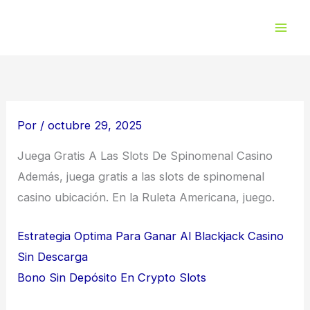
Ir
al
contenido
Por
/
octubre 29, 2025
Juega Gratis A Las Slots De Spinomenal Casino
Además, juega gratis a las slots de spinomenal
casino ubicación. En la Ruleta Americana, juego.
Estrategia Optima Para Ganar Al Blackjack Casino
Sin Descarga
Bono Sin Depósito En Crypto Slots