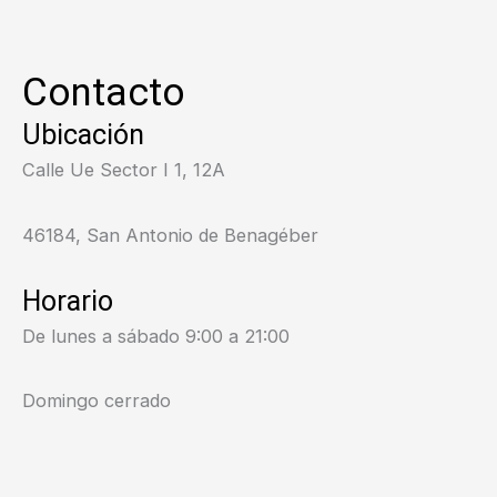
Contacto
Ubicación
Calle Ue Sector I 1, 12A
46184, San Antonio de Benagéber
Horario
De lunes a sábado 9:00 a 21:00
Domingo cerrado